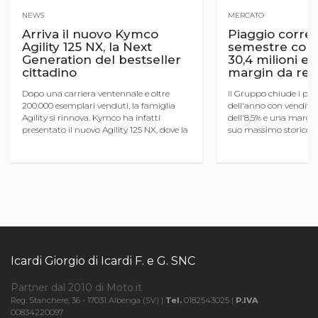
NEWS
MERCATO
Arriva il nuovo Kymco
Piaggio corre
Agility 125 NX, la Next
semestre con u
Generation del bestseller
30,4 milioni e
cittadino
margin da rec
Dopo una carriera ventennale e oltre
Il Gruppo chiude i pri
200.000 esemplari venduti, la famiglia
dell'anno con vendite
Agility si rinnova. Kymco ha infatti
dell'8,5% e una margina
presentato il nuovo Agility 125 NX, dove la
suo massimo storico al
sigla NX sta per Next Generation. Si tratta
ricavi in lieve calo per 
della quarta gener ...
cambio, il CdA approv .
Icardi Giorgio di Icardi F. e G. SNC
Partner dal 2010 di Moto.it
Reg. Stanchere, 36 - 17031 Albenga (SV) |
Tel.
0182543025 |
P.IVA
00834220097