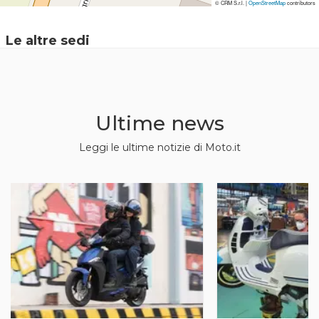
© CRM S.r.l. |
© CRM S.r.l. |
OpenStreetMap
OpenStreetMap
contributors
contributors
Le altre sedi
Ultime news
Leggi le ultime notizie di Moto.it