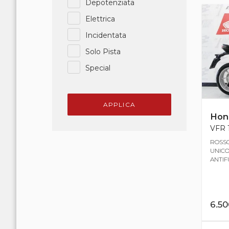
Depotenziata
Elettrica
Incidentata
Solo Pista
Special
APPLICA
Hon
VFR 1
ROSSO
UNICO
ANTIF
6.5