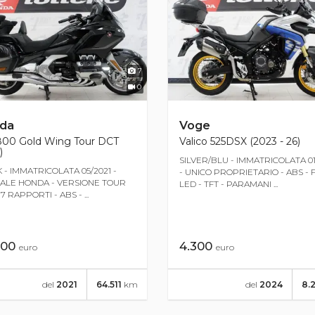
7
0
da
Voge
800 Gold Wing Tour DCT
Valico 525DSX (2023 - 26)
)
SILVER/BLU - IMMATRICOLATA 0
 - IMMATRICOLATA 05/2021 -
- UNICO PROPRIETARIO - ABS - 
IALE HONDA - VERSIONE TOUR
LED - TFT - PARAMANI ...
7 RAPPORTI - ABS - ...
900
4.300
euro
euro
del
2021
64.511
km
del
2024
8.