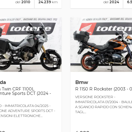
del
2010
24.239
km
del
2024
6.
7
0
da
Bmw
a Twin CRF 1100L
R 1150 R Rockster (2003 - 0
ture Sports DCT (2024 -
VERSIONE ROCKSTER -
IMMATRICOLATA 01/2004 - BAU
O - IMMATRICOLATA 04/2025 -
A SGANCIO RAPIDO CON SCHIEN
ONE ADVENTURE SPORTS DCT -
TAGL...
NSIONI ELETTRONICHE...