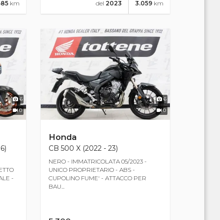
585
km
del
2023
3.059
km
6
6
0
0
Honda
6)
CB 500 X (2022 - 23)
NERO - IMMATRICOLATA 05/2023 -
LETTO
UNICO PROPRIETARIO - ABS -
ALE -
CUPOLINO FUME' - ATTACCO PER
BAU...