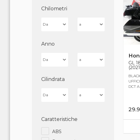
Chilometri
Anno
Hon
GL 1
(2021
BLACK
Cilindrata
UFFIC
DCT A 
29.
Caratteristiche
ABS