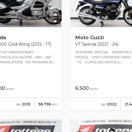
6
0
da
Moto Guzzi
00 Gold Wing (2012 - 17)
V7 Special (2021 - 24)
R 40° ANNIVERSARY -
VERSIONE SPECIAL - IMMATRIC
RICOLATA 04/2015 - ABS - AIR
07/2022 - UNICO PROPRIETARIO 
 NAVIGATORE - RETROMARCIA ...
- TC - CUPOLINO MOTOGU...
900
6.500
euro
euro
del
2015
96.796
km
del
2022
21.