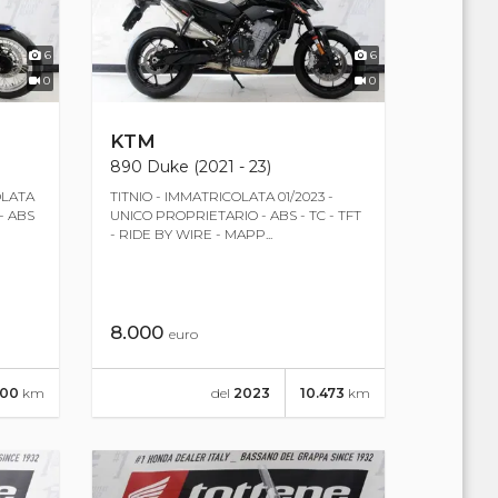
6
6
0
0
KTM
890 Duke (2021 - 23)
OLATA
TITNIO - IMMATRICOLATA 01/2023 -
- ABS
UNICO PROPRIETARIO - ABS - TC - TFT
- RIDE BY WIRE - MAPP...
8.000
euro
400
km
del
2023
10.473
km