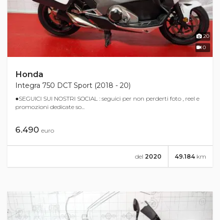
20
0
Honda
Integra 750 DCT Sport (2018 - 20)
●SEGUICI SUI NOSTRI SOCIAL : seguici per non perderti foto , reel e
promozioni dedicate so...
6.490
euro
del
2020
49.184
km