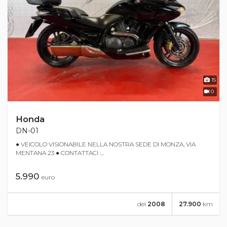
15
0
Honda
DN-01
● VEICOLO VISIONABILE NELLA NOSTRA SEDE DI MONZA, VIA
MENTANA 23 ● CONTATTACI :...
5.990
euro
del
2008
27.900
km