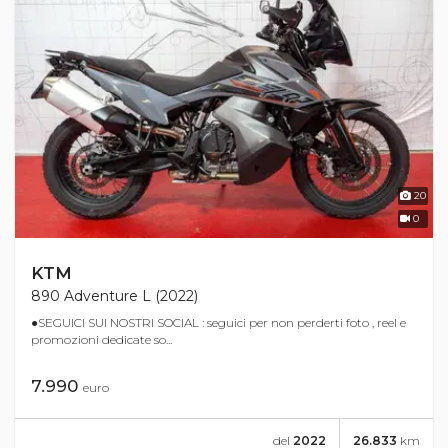
20
0
KTM
890 Adventure L (2022)
●SEGUICI SUI NOSTRI SOCIAL : seguici per non perderti foto , reel e
promozioni dedicate so...
7.990
euro
del
2022
26.833
km