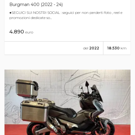
Burgman 400 (2022 - 24)
●SEGUICI SUI NOSTRI SOCIAL : seguici per non perderti foto , reel e
promozioni dedicate so...
4.890
euro
del
2022
18.530
km