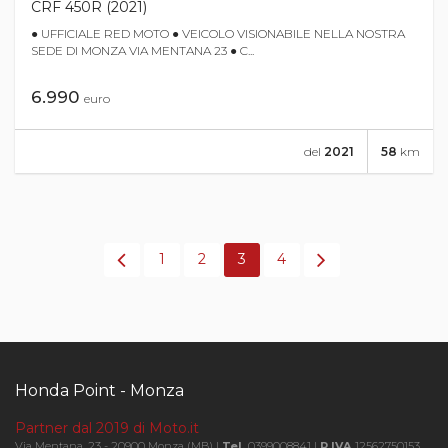
CRF 450R (2021)
● UFFICIALE RED MOTO ● VEICOLO VISIONABILE NELLA NOSTRA
SEDE DI MONZA VIA MENTANA 23 ● C...
6.990
euro
del
2021
58
km
1
2
3
4
Honda Point - Monza
Partner dal 2019 di Moto.it
Via Mentana, 23 - 20900 Monza (MB) |
Tel.
0399008841 |
P.IVA
12562750153