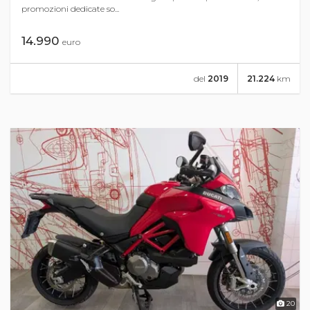
promozioni dedicate so...
14.990
euro
del
2019
21.224
km
20