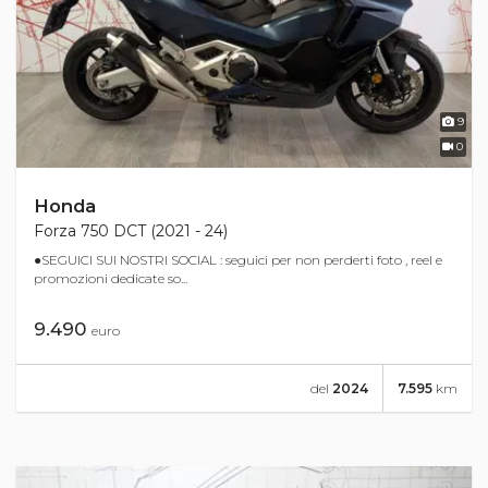
9
0
Honda
Forza 750 DCT (2021 - 24)
●SEGUICI SUI NOSTRI SOCIAL : seguici per non perderti foto , reel e
promozioni dedicate so...
9.490
euro
del
2024
7.595
km