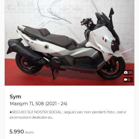
20
0
Sym
Maxsym TL 508 (2021 - 24)
●SEGUICI SUI NOSTRI SOCIAL : seguici per non perderti foto , reel e
promozioni dedicate so...
5.990
euro