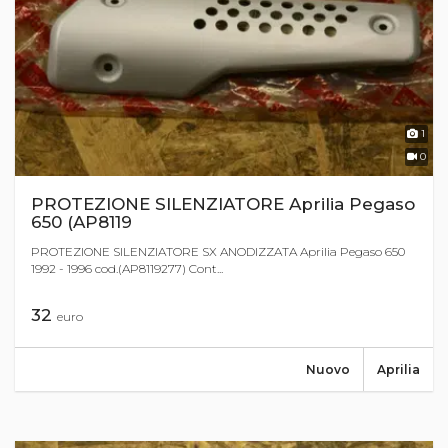
1
0
PROTEZIONE SILENZIATORE Aprilia Pegaso
650 (AP8119
PROTEZIONE SILENZIATORE SX ANODIZZATA Aprilia Pegaso 650
1992 - 1996 cod.(AP8119277) Cont...
32
euro
Nuovo
Aprilia