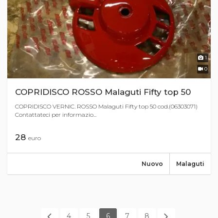
1
0
COPRIDISCO ROSSO Malaguti Fifty top 50
COPRIDISCO VERNIC. ROSSO Malaguti Fifty top 50 cod.(06303071)
Contattateci per informazio...
28
euro
Nuovo
Malaguti
4
5
6
7
8