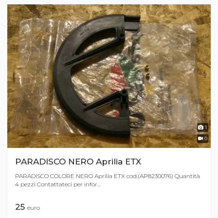
1
0
PARADISCO NERO Aprilia ETX
PARADISCO COLORE NERO Aprilia ETX cod.(AP8230076) Quantità
4 pezzi Contattateci per infor...
25
euro