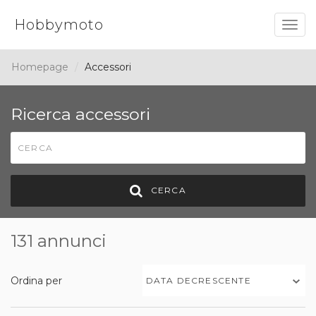
Hobbymoto
Togg
navig
Homepage
Accessori
Ricerca accessori
CERCA
131 annunci
Ordina per
DATA DECRESCENTE