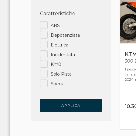
Caratteristiche
ABS
Depotenziata
Elettrica
KT
Incidentata
300 
Km0
1 pezz
Solo Pista
immat
2024, m
Special
APPLICA
10.