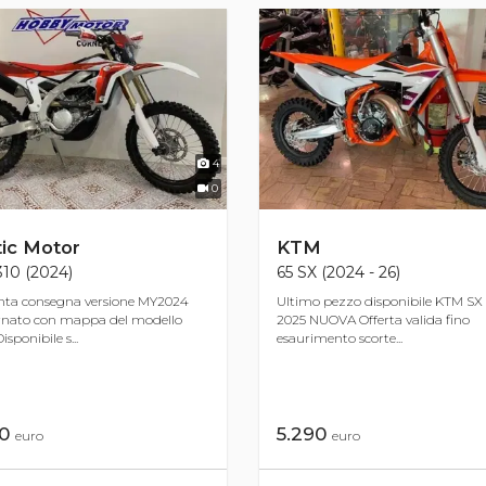
4
0
ic Motor
KTM
10 (2024)
65 SX (2024 - 26)
nta consegna versione MY2024
Ultimo pezzo disponibile KTM SX
rnato con mappa del modello
2025 NUOVA Offerta valida fino
isponibile s...
esaurimento scorte...
00
5.290
euro
euro