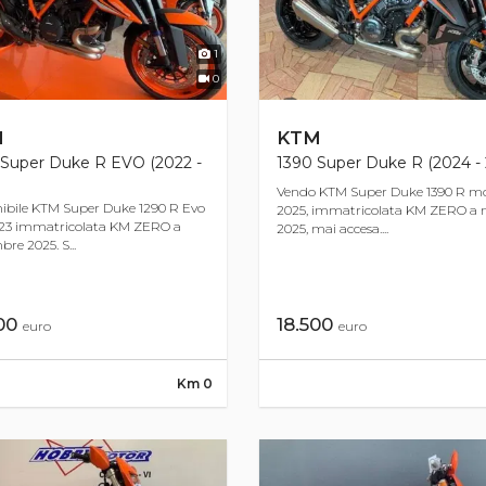
1
0
M
KTM
 Super Duke R EVO (2022 -
1390 Super Duke R (2024 - 
Vendo KTM Super Duke 1390 R mo
ibile KTM Super Duke 1290 R Evo
2025, immatricolata KM ZERO a
23 immatricolata KM ZERO a
2025, mai accesa....
re 2025. S...
000
18.500
euro
euro
Km 0