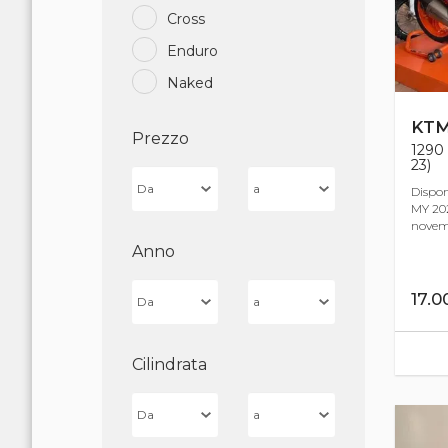
Cross
Enduro
Naked
KT
Prezzo
1290
23)
Dispon
MY 20
novemb
Anno
17.
Cilindrata