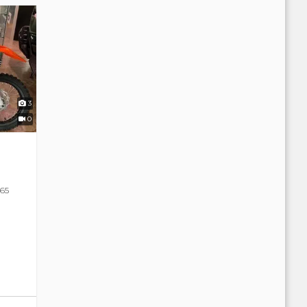
3
0
 65