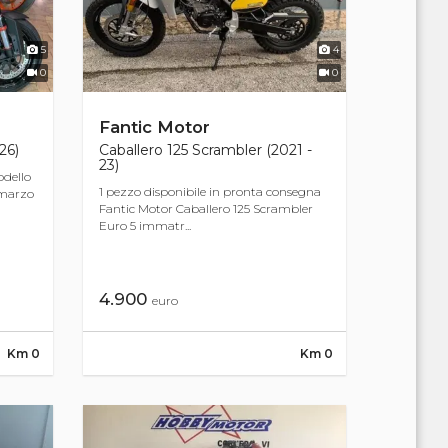
5
4
0
0
Fantic Motor
26)
Caballero 125 Scrambler (2021 -
23)
dello
1 pezzo disponibile in pronta consegna
 marzo
Fantic Motor Caballero 125 Scrambler
Euro 5 immatr...
4.900
euro
Km 0
Km 0