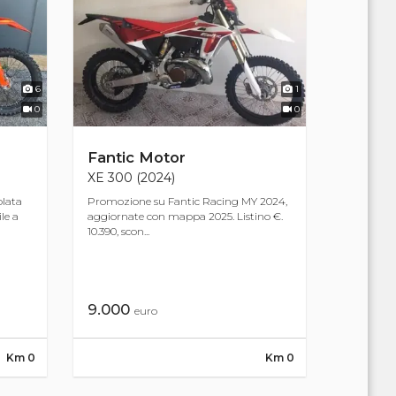
6
1
0
0
Fantic Motor
XE 300 (2024)
olata
Promozione su Fantic Racing MY 2024,
le a
aggiornate con mappa 2025. Listino €.
10.390, scon...
9.000
euro
Km 0
Km 0