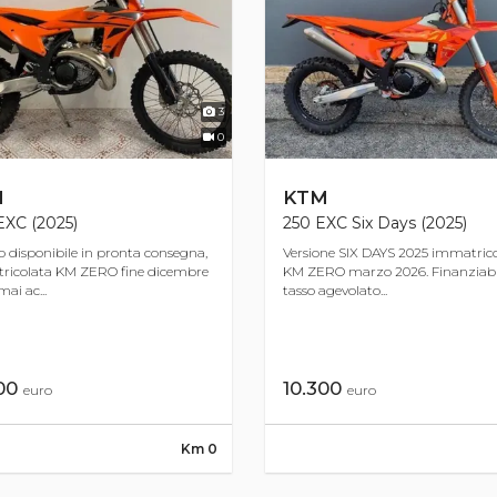
3
0
M
KTM
EXC (2025)
250 EXC Six Days (2025)
o disponibile in pronta consegna,
Versione SIX DAYS 2025 immatric
ricolata KM ZERO fine dicembre
KM ZERO marzo 2026. Finanziabi
ai ac...
tasso agevolato...
300
10.300
euro
euro
Km 0