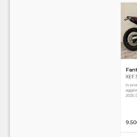
Fant
XEF 3
In pro
aggio
2025. D
9.5