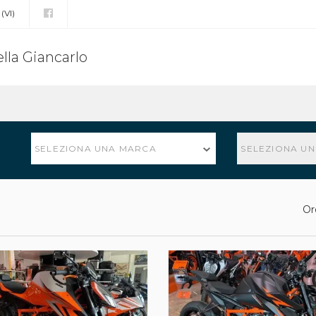
(VI)
lla Giancarlo
SELEZIONA UNA MARCA
SELEZIONA U
Or