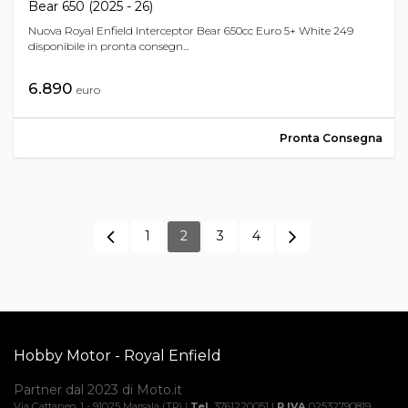
Bear 650 (2025 - 26)
Nuova Royal Enfield Interceptor Bear 650cc Euro 5+ White 249
disponibile in pronta consegn...
6.890
euro
Pronta Consegna
1
2
3
4
Hobby Motor - Royal Enfield
Partner dal 2023 di Moto.it
Via Cattaneo, 1 - 91025 Marsala (TP) |
Tel.
3761220051 |
P.IVA
02532790819