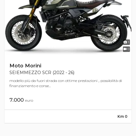
1
0
Moto Morini
SEIEMMEZZO SCR (2022 - 26)
modello più da fuori strada con ottime prestazioni ,. possibilità di
finanziamento e conse...
7.000
euro
Km 0