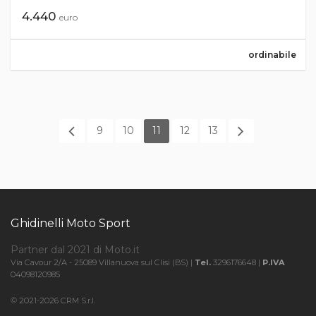
4.440
euro
ordinabile
9
10
11
12
13
Ghidinelli Moto Sport
Partner dal 2021 di Moto.it
Via Cavour 2/A - 25089 Villanuova sul Clisi (BS) |
Tel.
3296176648 |
P.IVA
04098120985
© 2021-2026 CRM S.r.l.