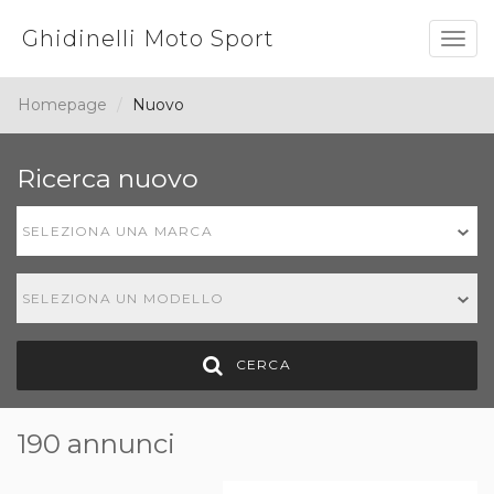
Ghidinelli Moto Sport
Togg
navig
Homepage
Nuovo
Ricerca nuovo
SELEZIONA UNA MARCA
SELEZIONA UN MODELLO
CERCA
190 annunci