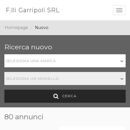
F.lli Garripoli SRL
Togg
navig
Homepage
Nuovo
Ricerca nuovo
SELEZIONA UNA MARCA
SELEZIONA UN MODELLO
CERCA
80 annunci