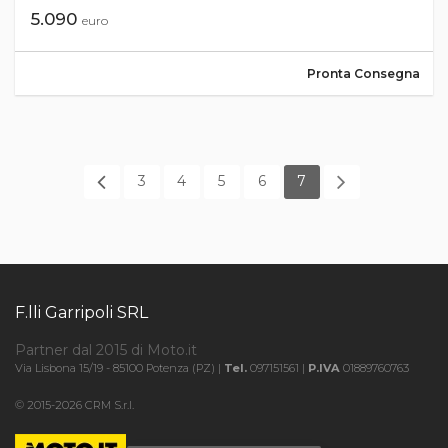
5.090
euro
Pronta Consegna
3
4
5
6
7
F.lli Garripoli SRL
Partner dal 2015 di Moto.it
Via Lisbona 15/19 - 85100 Potenza (PZ) |
Tel.
097151561 |
P.IVA
01889760763
© 2015-2026 CRM S.r.l.