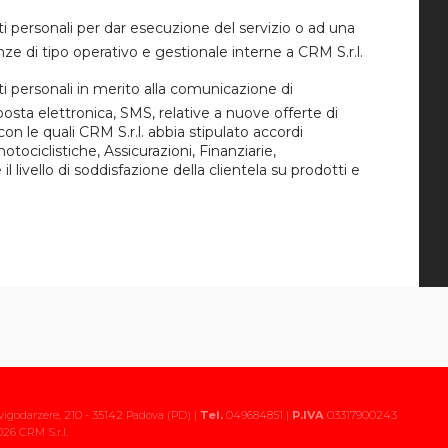
i personali per dar esecuzione del servizio o ad una
ze di tipo operativo e gestionale interne a CRM S.r.l.
i personali in merito alla comunicazione di
osta elettronica, SMS, relative a nuove offerte di
 con le quali CRM S.r.l. abbia stipulato accordi
ociclistiche, Assicurazioni, Finanziarie,
l livello di soddisfazione della clientela su prodotti e
vigodarzere, 210 - 35142 Padova (PD) |
Tel.
049684851 |
P.IVA
03317900243
26 CRM S.r.l.