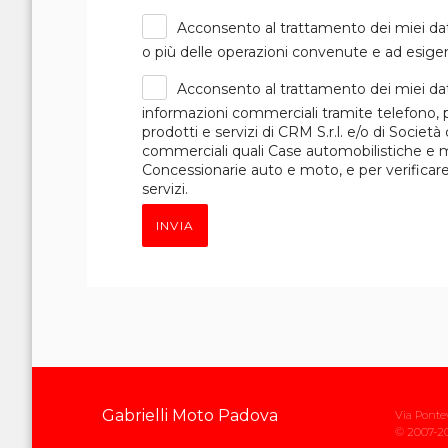
Acconsento al trattamento dei miei dat
o più delle operazioni convenute e ad esigen
Acconsento al trattamento dei miei dat
informazioni commerciali tramite telefono, p
prodotti e servizi di CRM S.r.l. e/o di Società
commerciali quali Case automobilistiche e mot
Concessionarie auto e moto, e per verificare i
servizi.
INVIA
Gabrielli Moto Padova
Via Ponte
Partner dal 2007 di Moto.it
© 2007-20