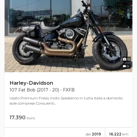
12
0
Harley-Davidson
107 Fat Bob (2017 - 20) - FXFB
Usato Premium Fresia moto Spediamo in tutta italia a domicilio
isole comprese Consulenti...
17.390
euro
del
2019
16.222
km