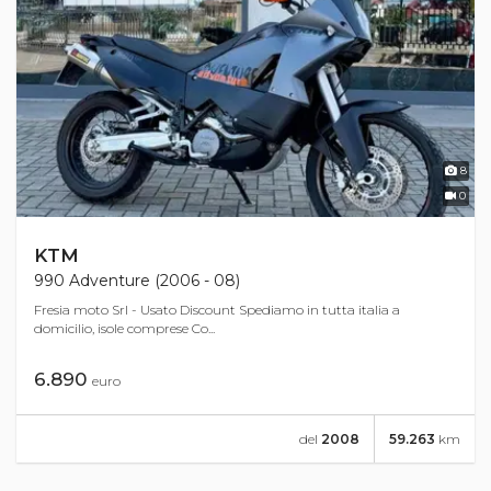
8
0
KTM
990 Adventure (2006 - 08)
Fresia moto Srl - Usato Discount Spediamo in tutta italia a
domicilio, isole comprese Co...
6.890
euro
del
2008
59.263
km