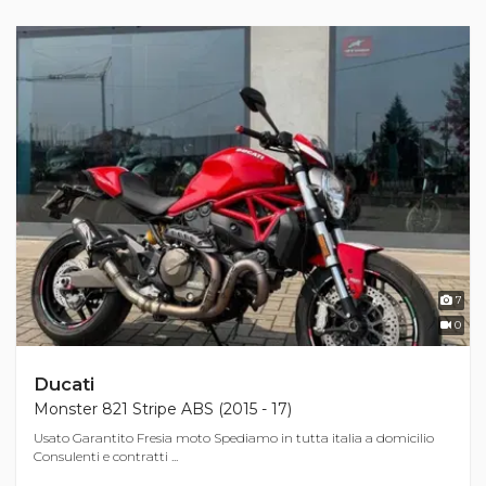
7
0
Ducati
Monster 821 Stripe ABS (2015 - 17)
Usato Garantito Fresia moto Spediamo in tutta italia a domicilio
Consulenti e contratti ...