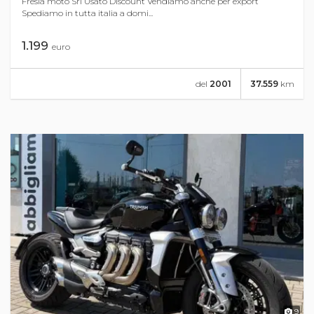
Fresia moto Srl Usato Discount Vendiamo anche per export
Spediamo in tutta italia a domi...
1.199
euro
del
2001
37.559
km
9