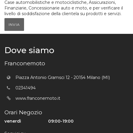
Case automobilistiche e motociclistiche, Assicurazioni,
Finanziarie, Concessionarie auto e moto, e per verificare il
livello di soddisfazione della clientela su prodotti e servizi.
INVIA
Dove siamo
Franconemoto
Piazza Antonio Gramsci 12 - 20154 Milano (MI)
02341494
www.franconemoto.it
Orari Negozio
venerdì
09:00-19:00