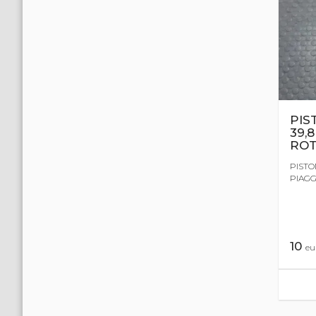
PIS
39,
ROT
PISTO
PIAGG
10
eu