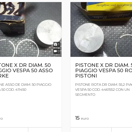
1
0
TONE X DR DIAM. 50
PISTONE X DR DIAM. 5
GGIO VESPA 50 ASSO
PIAGGIO VESPA 50 R
RKE
PISTONI
NE ASSO DE DIAM. 50 PIAGGIO
PISTONE ROTA DR DIAM. 55,2 PI
 50 COD. 411450
VESPA 50 COD. 4461552 CON UN
SEGMENTO
15
ro
euro