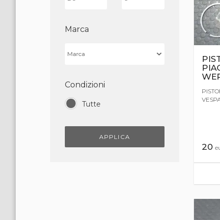
Marca
PIS
PIA
WE
Condizioni
PISTO
VESPA
Tutte
APPLICA
20
e