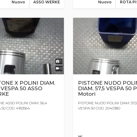
Nuovo
ASSO WERKE
Nuovo
ROTA P
1
0
TONE X POLINI DIAM.
PISTONE NUDO POLI
4 VESPA 50 ASSO
DIAM. 57,5 VESPA 50 P
RKE
Motori
NE ASSO POLINI DIAM. 56,4
PISTONE NUDO POLINI DIAM. 57,5
 50 COD. 4183564
VESPA 50 COD. 2040380