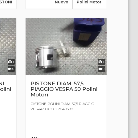
ISTONI
Nuovo
Polini Motori
1
1
0
0
NI
PISTONE DIAM. 57,5
olini
PIAGGIO VESPA 50 Polini
Motori
PISTONE POLINI DIAM. 57,5 PIAGGIO
VESPA 50 COD. 2040380