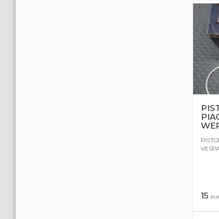
PIS
PIA
WE
PISTO
VESPA
15
eu