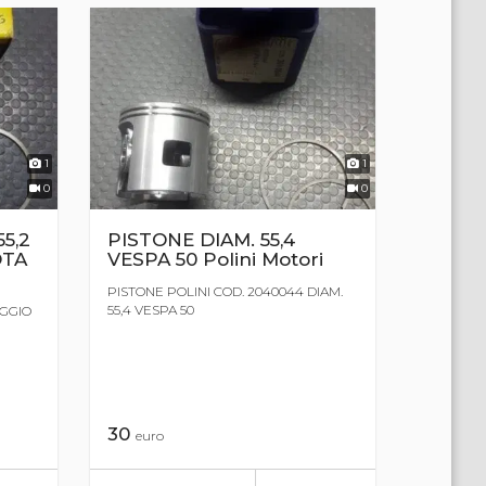
1
1
0
0
5,2
PISTONE DIAM. 55,4
OTA
VESPA 50 Polini Motori
PISTONE POLINI COD. 2040044 DIAM.
55,4 VESPA 50
AGGIO
30
euro