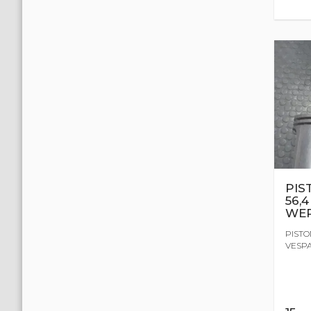
PIS
56,
WE
PISTO
VESPA