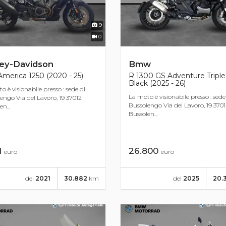
9
0
ley-Davidson
Bmw
merica 1250 (2020 - 25)
R 1300 GS Adventure Triple
Black (2025 - 26)
o è visionabile presso : sede di
La moto è visionabile presso : sede
engo Via del Lavoro, 19 37012
Bussolengo Via del Lavoro, 19 370
n...
Bussolen...
11
26.800
euro
euro
del
2021
30.882
km
del
2025
20.