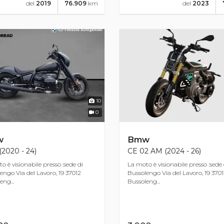
del
2019
76.909
km
del
2023
10
0
w
Bmw
(2020 - 24)
CE 02 AM (2024 - 26)
o è visionabile presso :sede di
La moto è visionabile presso :sede 
engo Via del Lavoro, 19 37012
Bussolengo Via del Lavoro, 19 370
eng...
Bussoleng...