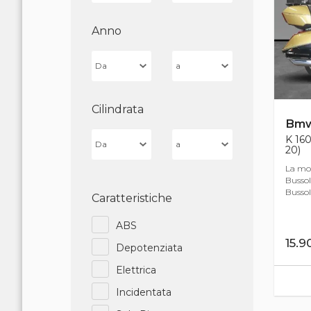
Anno
Cilindrata
Bm
K 160
20)
La mot
Bussol
Bussole
Caratteristiche
ABS
15.
Depotenziata
Elettrica
Incidentata