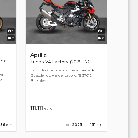
9
9
0
0
Aprilia
 GS
Tuono V4 Factory (2025 - 26)
La moto è visionabile presso : sede di
di
Bussolengo Via del Lavoro, 19 37012
12
Bussolen...
111.111
euro
036
km
del
2025
151
km