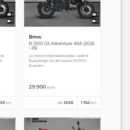
9
9
0
0
Bmw
R 1300 GS Adventure ASA (2025
- 26)
 di
La moto è visionabile presso : sede di
12
Bussolengo Via del Lavoro, 19 37012
Bussolen...
29.900
euro
353
km
del
2026
1.742
km