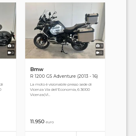
9
11
0
0
Bmw
R 1200 GS Adventure (2013 - 16)
di
La moto è visionabile presso :sede di
0
Vicenza Via dell'Economia, 6 36100
Vicenza(VI...
11.950
euro