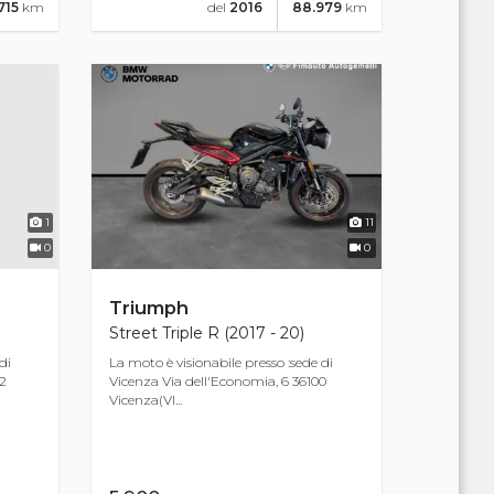
715
km
del
2016
88.979
km
1
11
0
0
Triumph
Street Triple R (2017 - 20)
di
La moto è visionabile presso :sede di
12
Vicenza Via dell'Economia, 6 36100
Vicenza(VI...