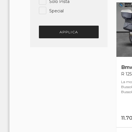
Solo Pista
Special
APPLICA
Bm
R 125
La mot
Bussol
Bussole
11.7