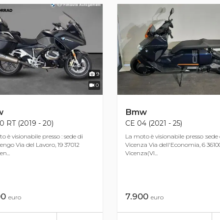
9
0
w
Bmw
0 RT (2019 - 20)
CE 04 (2021 - 25)
o è visionabile presso : sede di
La moto è visionabile presso :sede 
engo Via del Lavoro, 19 37012
Vicenza Via dell'Economia, 6 3610
n...
Vicenza(VI...
00
7.900
euro
euro