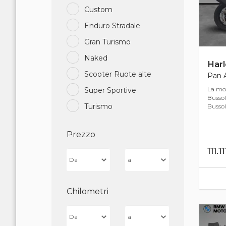
Custom
Enduro Stradale
Gran Turismo
Naked
Har
Scooter Ruote alte
Pan A
La mot
Super Sportive
Bussol
Turismo
Bussole
Prezzo
111.1
Chilometri