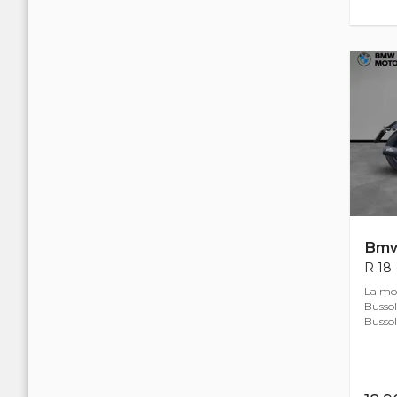
Bm
R 18 
La mot
Bussol
Bussol