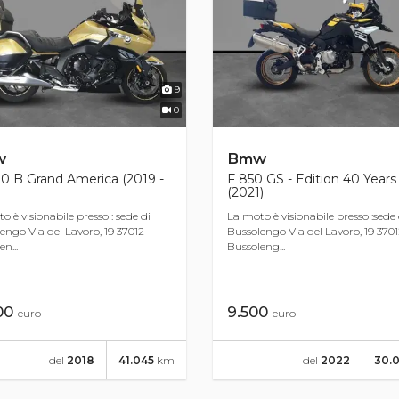
9
0
w
Bmw
0 B Grand America (2019 -
F 850 GS - Edition 40 Years
(2021)
o è visionabile presso : sede di
La moto è visionabile presso :sede 
engo Via del Lavoro, 19 37012
Bussolengo Via del Lavoro, 19 370
n...
Bussoleng...
900
9.500
euro
euro
del
2018
41.045
km
del
2022
30.