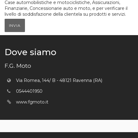
Case automobilistiche e motociclistiche, Assicurazioni,
Finanziarie, Concessionarie auto e moto, e per verificare il
livello di soddisfazione della clientela su prodotti e servizi.
INVIA
Dove siamo
F.G. Moto
Via Romea, 144/ B - 48121 Ravenna (RA)
0544401950
www.fgmoto.it