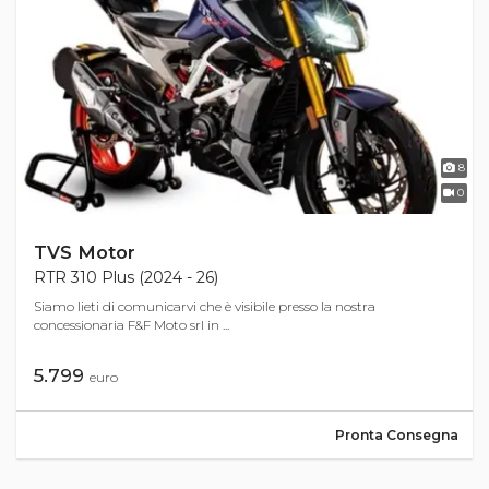
8
0
TVS Motor
RTR 310 Plus (2024 - 26)
Siamo lieti di comunicarvi che è visibile presso la nostra
concessionaria F&F Moto srl in ...
5.799
euro
Pronta Consegna