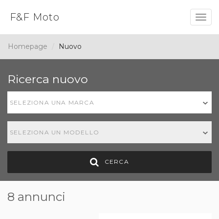
F&F Moto
Togg
navig
Homepage
Nuovo
Ricerca nuovo
SELEZIONA UNA MARCA
SELEZIONA UN MODELLO
CERCA
8 annunci