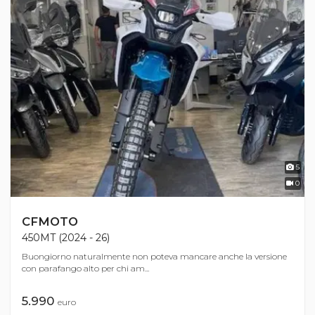
5
0
CFMOTO
450MT (2024 - 26)
Buongiorno naturalmente non poteva mancare anche la versione
con parafango alto per chi am...
5.990
euro