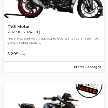
8
0
TVS Motor
RTR 310 (2024 - 26)
Finalmente è arrivata la nuovissima e bellissima TVS RTR 310 moto
davvero incredibile per ...
5.299
euro
Pronta Consegna