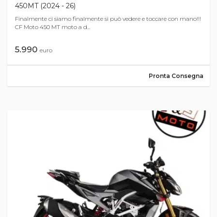
450MT (2024 - 26)
Finalmente ci siamo finalmente si può vedere e toccare con mano!!!
CF Moto 450 MT moto a d...
5.990
euro
Pronta Consegna