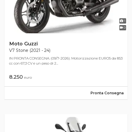
1
0
Moto Guzzi
V7 Stone (2021 - 24)
IN PRONTA CONSEGNA. (09/7-2026). Motorizzazione EURO5 da 853
cc con 67,3 CV e un peso di 2...
8.250
euro
Pronta Consegna