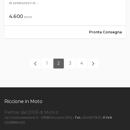
di prestazioni al ...
4.600
euro
Pronta Consegna
1
2
3
4
Riccione in Moto
Partner dal 2003 di Moto.it
via Circonvallazione 3 - 47838 Riccione (RN) |
Tel.
0541607303 |
P.IVA
02538180403