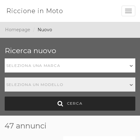
Riccione in Moto
Togg
navig
Homepage
Nuovo
Ricerca nuovo
SELEZIONA UNA MARCA
SELEZIONA UN MODELLO
CERCA
47 annunci