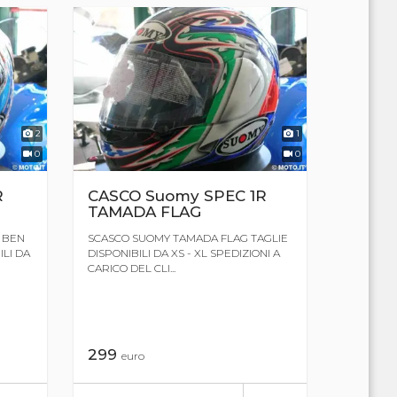
2
1
0
0
R
CASCO Suomy SPEC 1R
TAMADA FLAG
 BEN
SCASCO SUOMY TAMADA FLAG TAGLIE
LI DA
DISPONIBILI DA XS - XL SPEDIZIONI A
CARICO DEL CLI...
299
euro