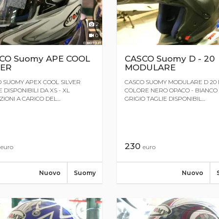
2
0
CO Suomy APE COOL
CASCO Suomy D - 20
VER
MODULARE
 SUOMY APEX COOL SILVER
CASCO SUOMY MODULARE D 20
 DISPONIBILI DA XS - XL
COLORE NERO OPACO - BIANCO 
IONI A CARICO DEL...
GRIGIO TAGLIE DISPONIBIL...
0
230
euro
euro
Nuovo
Suomy
Nuovo