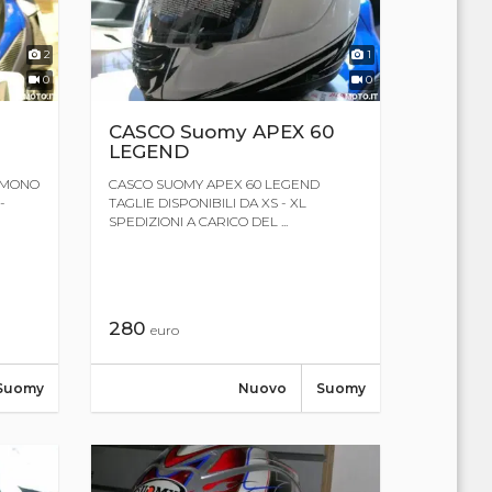
2
1
0
0
CASCO Suomy APEX 60
LEGEND
 MONO
CASCO SUOMY APEX 60 LEGEND
-
TAGLIE DISPONIBILI DA XS - XL
SPEDIZIONI A CARICO DEL ...
280
euro
Suomy
Nuovo
Suomy