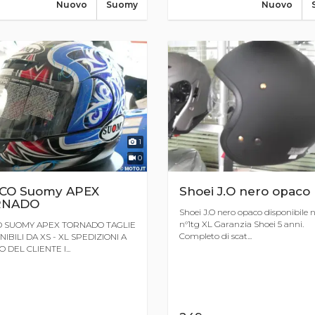
Nuovo
Suomy
Nuovo
1
0
CO Suomy APEX
Shoei J.O nero opaco
RNADO
Shoei J.O nero opaco disponibile n
n°1tg XL Garanzia Shoei 5 anni.
 SUOMY APEX TORNADO TAGLIE
Completo di scat...
IBILI DA XS - XL SPEDIZIONI A
 DEL CLIENTE I...