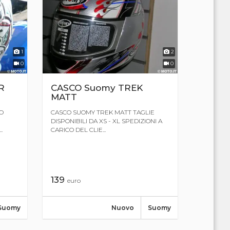
1
2
0
0
R
CASCO Suomy TREK
MATT
O
CASCO SUOMY TREK MATT TAGLIE
DISPONIBILI DA XS - XL SPEDIZIONI A
.
CARICO DEL CLIE...
139
euro
Suomy
Nuovo
Suomy