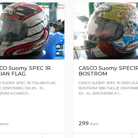
1
0
CO Suomy SPEC 1R
CASCO Suomy SPEC1
LIAN FLAG
BOSTROM
 SUOMY SPEC 1R ITALIAN FLAG
CASCO SUOMY SPEC 1R REPLICA
 DISPONIBILI DA XS - XL
BOSTROM SBK TAGLIE DISPONIBI
IONI A CARICO ...
XS - XL SPEDIZIONI A C...
9
299
euro
euro