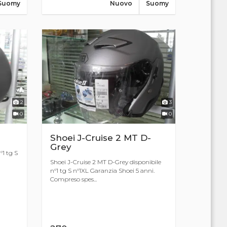
Suomy
Nuovo
Suomy
2
3
0
0
Shoei J-Cruise 2 MT D-
Grey
°1 tg S
Shoei J-Cruise 2 MT D-Grey disponibile
n°1 tg S n°1XL Garanzia Shoei 5 anni.
Compreso spes...