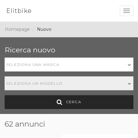
Elitbike
Togg
navig
Homepage
Nuovo
Ricerca nuovo
SELEZIONA UNA MARCA
SELEZIONA UN MODELLO
CERCA
62 annunci