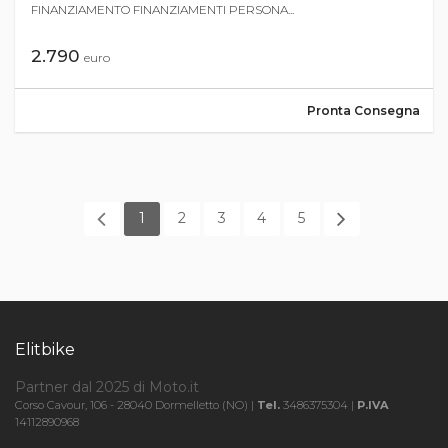
FINANZIAMENTO FINANZIAMENTI PERSONA...
2.790
euro
Pronta Consegna
1
2
3
4
5
Elitbike
Partner dal 2025 di Moto.it
Corso Cavour, 106 - 28040 Dormelletto (NO) |
Tel.
3486375304 |
P.IVA
14112890968