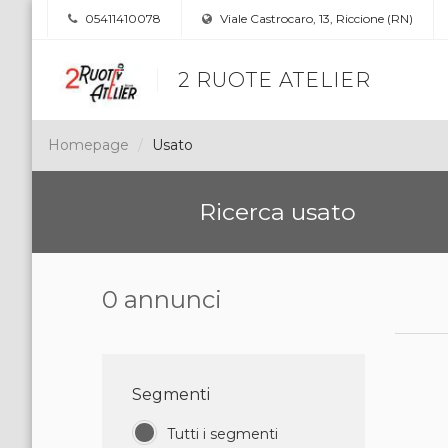
05411410078
Viale Castrocaro, 13, Riccione (RN)
2 RUOTE ATELIER
Homepage
Usato
Ricerca usato
0 annunci
Segmenti
Tutti i segmenti