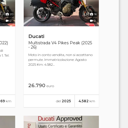
20
16
0
0
Ducati
022)
Multistrada V4 Pikes Peak (2025
- 26)
 di
Moto in conto vendita, non si accettano
. Tel:
permute. Immatricolazione: Agosto
2025 Km: 4.582...
26.790
euro
269
km
del
2025
4.582
km