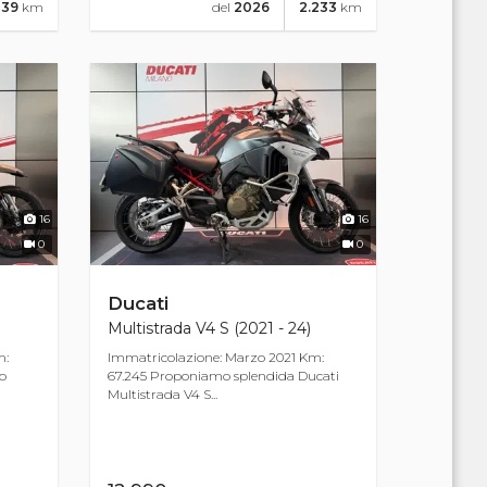
839
km
del
2026
2.233
km
16
16
0
0
Ducati
Multistrada V4 S (2021 - 24)
m:
Immatricolazione: Marzo 2021 Km:
o
67.245 Proponiamo splendida Ducati
Multistrada V4 S...