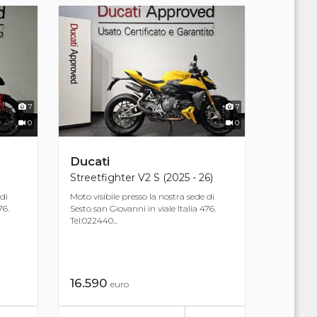
7
7
0
0
Ducati
Streetfighter V2 S (2025 - 26)
 di
Moto visibile presso la nostra sede di
76.
Sesto san Giovanni in viale Italia 476.
Tel:022440...
16.590
euro