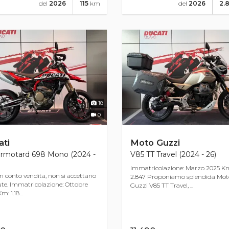
del
2026
115
km
del
2026
2.
18
0
ti
Moto Guzzi
rmotard 698 Mono (2024 -
V85 TT Travel (2024 - 26)
Immatricolazione: Marzo 2025 K
n conto vendita, non si accettano
2.847 Proponiamo splendida Mot
e. Immatricolazione: Ottobre
Guzzi V85 TT Travel, ...
: 1.18...