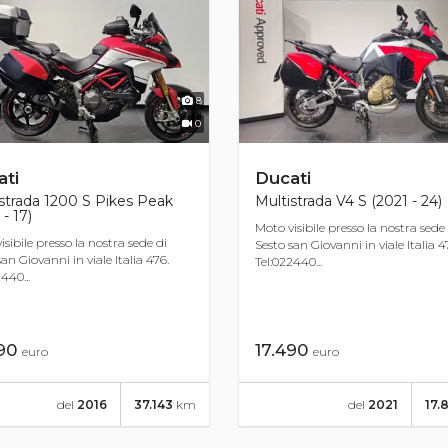
8
0
ti
Ducati
strada 1200 S Pikes Peak
Multistrada V4 S (2021 - 24)
 - 17)
Moto visibile presso la nostra sede
isibile presso la nostra sede di
Sesto san Giovanni in viale Italia 4
an Giovanni in viale Italia 476.
Tel:022440...
440...
990
17.490
euro
euro
del
2016
37.143
km
del
2021
17.