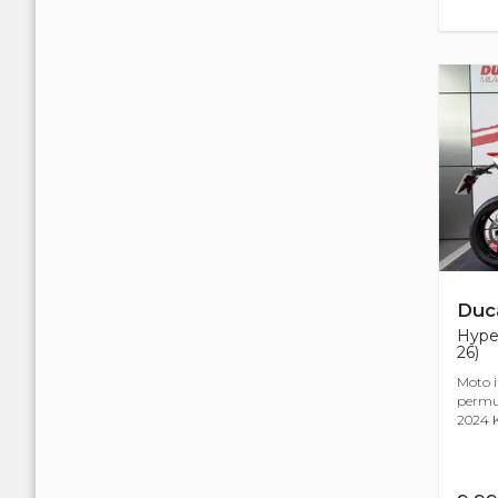
Duca
Hype
26)
Moto i
permut
2024 Km