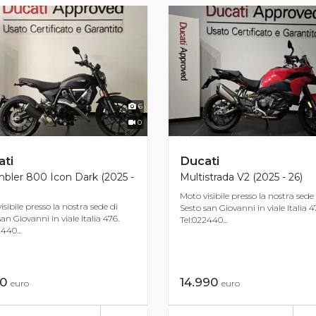
6
0
ti
Ducati
bler 800 Icon Dark (2025 -
Multistrada V2 (2025 - 26)
Moto visibile presso la nostra sede
isibile presso la nostra sede di
Sesto san Giovanni in viale Italia 4
an Giovanni in viale Italia 476.
Tel:022440...
440...
90
14.990
euro
euro