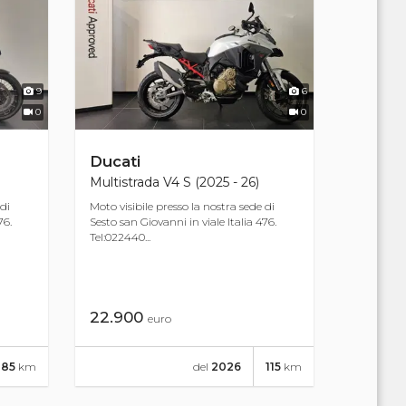
9
6
0
0
Ducati
Multistrada V4 S (2025 - 26)
 di
Moto visibile presso la nostra sede di
76.
Sesto san Giovanni in viale Italia 476.
Tel:022440...
22.900
euro
885
km
del
2026
115
km