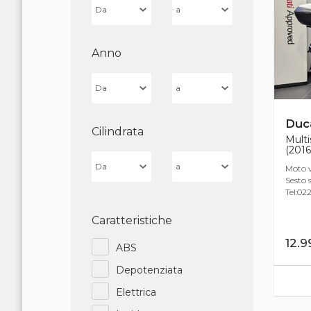
Anno
Duca
Cilindrata
Multi
(2016
Moto v
Sesto s
Tel:022
Caratteristiche
12.
ABS
Depotenziata
Elettrica