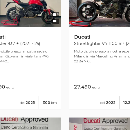
6
0
ti
Ducati
er 937 + (2021 - 25)
Streetfighter V4 1100 SP (2
isibile presso la nostra sede di
Moto visibile presso la nostra sede
an Giovanni in viale Italia 476.
Milano in via Marcellino Ammiano 1
440...
02 8417 0...
790
27.490
euro
euro
del
2025
300
km
del
2022
12.