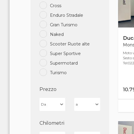
Cross
Enduro Stradale
Gran Turismo
Naked
Duca
Scooter Ruote alte
Monst
Moto v
Super Sportive
Sesto s
Supermotard
Tel:022
Turismo
Prezzo
10.
Chilometri