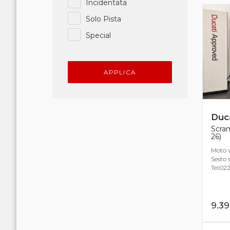
Incidentata
Solo Pista
Special
APPLICA
Duca
Scram
26)
Moto v
Sesto s
Tel:022
9.3