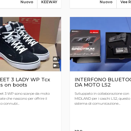
Nuovo
KEEWAY
Nuovo
Vee 
1
0
EET 3 LADY WP Tcx
INTERFONO BLUETO
s on boots
DA MOTO LS2
eet 3 WP sono scarpe da moto
Sviluppato in collaborazione con
cate che nascono per offrire il
MIDLAND per i caschi LS2, questo
to connubi...
sistema di comunicazione...