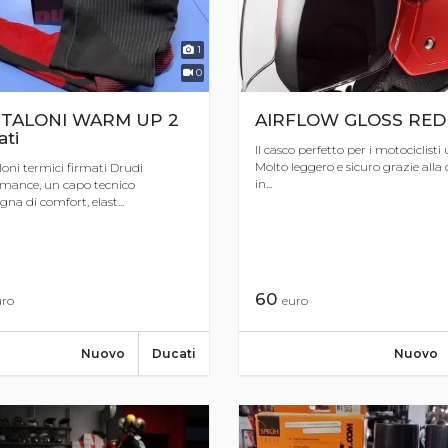
1
0
TALONI WARM UP 2
AIRFLOW GLOSS RED
ti
Il casco perfetto per i motociclisti
Molto leggero e sicuro grazie alla 
oni termici firmati Drudi
in...
mance, un capo tecnico
egna di comfort, elast...
60
uro
euro
Nuovo
Ducati
Nuovo