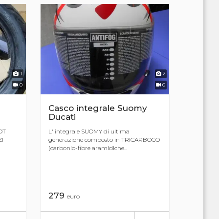
1
2
0
0
Casco integrale Suomy
Ducati
OT
L' integrale SUOMY di ultima
ZI
generazione composto in TRICARBOCO
(carbonio-fibre aramidiche...
279
euro