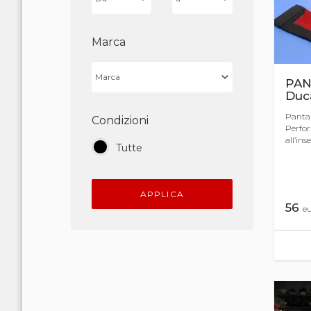
Marca
PAN
Duca
Pantal
Condizioni
Perfor
all’ins
Tutte
APPLICA
56
e