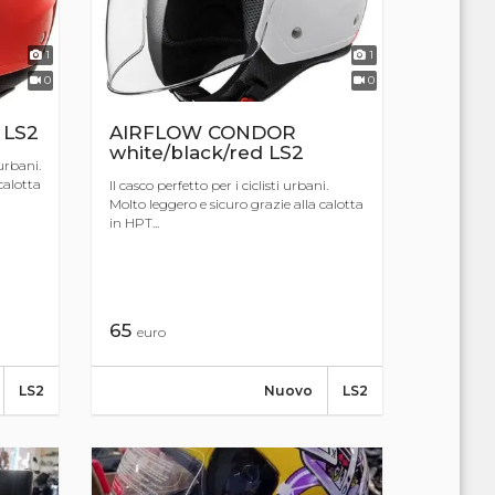
1
1
0
0
 LS2
AIRFLOW CONDOR
white/black/red LS2
 urbani.
calotta
Il casco perfetto per i ciclisti urbani.
Molto leggero e sicuro grazie alla calotta
in HPT...
65
euro
LS2
Nuovo
LS2