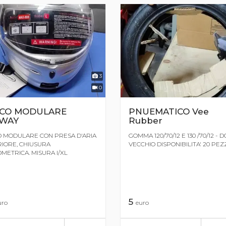
3
0
CO MODULARE
PNUEMATICO Vee
WAY
Rubber
 MODULARE CON PRESA D'ARIA
GOMMA 120/70/12 E 130 /70/12 - D
IORE, CHIUSURA
VECCHIO DISPONIBILITA' 20 PEZ
METRICA. MISURA l/XL
5
uro
euro