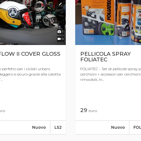
1
0
FLOW II COVER GLOSS
PELLICOLA SPRAY
FOLIATEC
o perfetto per i ciclisti urbani.
FOLIATEC - Set di pellicole spray p
leggero e sicuro grazie alla calotta
cerchioni + accessori per cerchioni
..
rimovibili, in...
29
uro
euro
Nuovo
LS2
Nuovo
FO