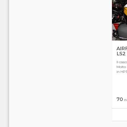
AIR
LS2
Il casc
Molto 
in HPT.
70
e