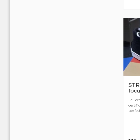
STR
focu
Le Str
certifi
perfet