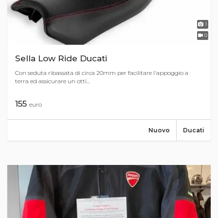
1
0
Sella Low Ride Ducati
Con seduta ribassata di circa 20mm per facilitare l'appoggio a
terra ed assicurare un otti...
155
euro
Nuovo
Ducati