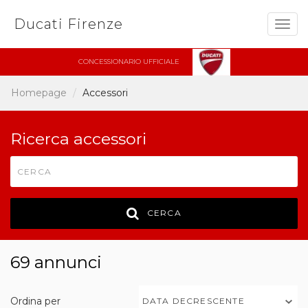
Ducati Firenze
Togg
navig
CONCESSIONARIO UFFICIALE
Homepage
Accessori
Ricerca accessori
CERCA
69 annunci
Ordina per
DATA DECRESCENTE