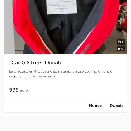
12
0
D-air® Street Ducati
La giacca D-air® Ducati, destinata ad un uso touring di lungo
raggio, fornisce massima pr...
999
euro
Nuovo
Ducati