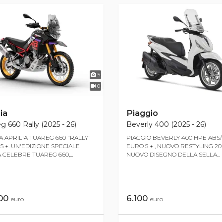
5
0
ia
Piaggio
g 660 Rally (2025 - 26)
Beverly 400 (2025 - 26)
 APRILIA TUAREG 660 "RALLY"
PIAGGIO BEVERLY 400 HPE ABS
5 +. UN'EDIZIONE SPECIALE
EURO 5 + , NUOVO RESTYLING 20
 CELEBRE TUAREG 660,...
NUOVO DISEGNO DELLA SELLA...
600
6.100
euro
euro