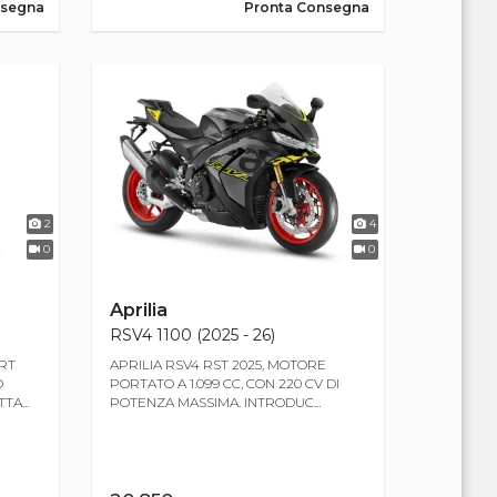
nsegna
Pronta Consegna
2
4
0
0
Aprilia
RSV4 1100 (2025 - 26)
RT
APRILIA RSV4 RST 2025, MOTORE
O
PORTATO A 1.099 CC, CON 220 CV DI
A...
POTENZA MASSIMA. INTRODUC...