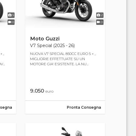
5
2
0
0
Moto Guzzi
V7 Special (2025 - 26)
 ,
NUOVA V7 SPECIAL 850CC EURO 5 + ,
MIGLIORIE EFFETTUATE SU UN
...
MOTORE GIA' ESISTENTE. LA NU...
9.050
euro
nsegna
Pronta Consegna