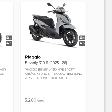
2
8
0
0
Piaggio
Beverly 310 S (2025 - 26)
/ASR
PIAGGIO BEVERLY 310 HPE SPORT
25,
ABS/ASR EURO 5 + , NUOVO RESTYLING
2025, LE NUOVE CUCITURE B...
5.200
euro