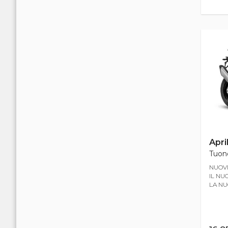
April
Tuono
NUOVI
IL NU
LA NU