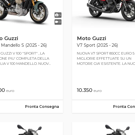
5
0
o Guzzi
Moto Guzzi
Mandello S (2025 - 26)
V7 Sport (2025 - 26)
GUZZI V 100 "SPORT" , LA
NUOVA V7 SPORT 850CC EURO 5 +
ONE PIU' COMPLETA DELLA
MIGLIORIE EFFETTUATE SU UN
LIA V 100 MANDELLO. NUOV...
MOTORE GIA' ESISTENTE. LA NUOV
600
10.350
euro
euro
Pronta Consegna
Pronta Co