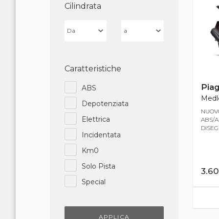
Cilindrata
Caratteristiche
Piag
ABS
Medle
Depotenziata
NUOVO
Elettrica
ABS/A
DISEGN
Incidentata
Km0
Solo Pista
3.6
Special
APPLICA