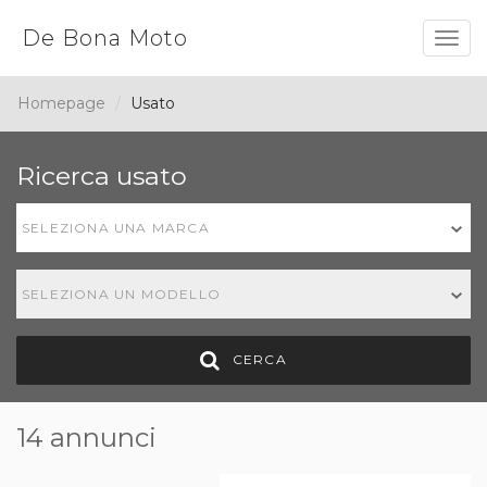
De Bona Moto
Togg
navig
Homepage
Usato
Ricerca usato
SELEZIONA UNA MARCA
SELEZIONA UN MODELLO
CERCA
14 annunci