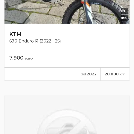
6
0
KTM
690 Enduro R (2022 - 25)
7.900
euro
del
2022
20.000
km