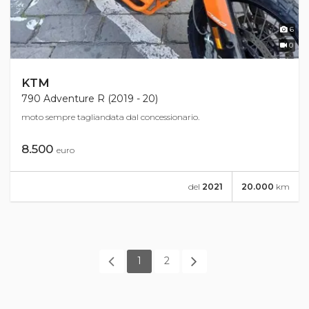
6
0
KTM
790 Adventure R (2019 - 20)
moto sempre tagliandata dal concessionario.
8.500
euro
del
2021
20.000
km
1
2