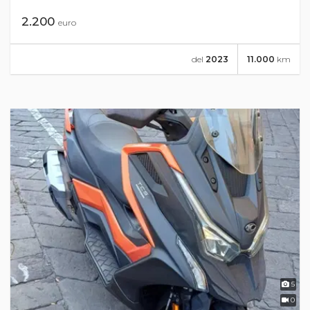
2.200
euro
del
2023
11.000
km
5
0