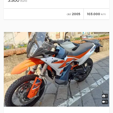
3.500
euro
del
2005
103.000
km
7
0