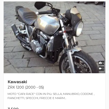
5
0
Kawasaki
ZRX 1200 (2000 - 05)
MOTO "CAFè RACE" CON IN PIù: SELLA, MANUBRIO, CODONE ,
FIANCHETTI, SPECCHI, FRECCIE E MARM...