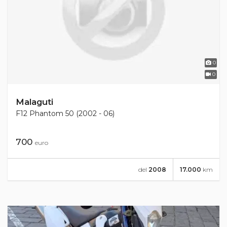
0
0
Malaguti
F12 Phantom 50 (2002 - 06)
700
euro
del
2008
17.000
km