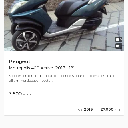
8
0
Peugeot
Metropolis 400 Active (2017 - 18)
Scooter sempre tagliandato dal concessionario, appena sostituito
gli ammortizzatori poster...
3.500
euro
del
2018
27.000
km