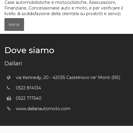
Case automobilistiche e motociclistiche, Assicurazioni,
Finanziarie, Concessionarie auto e moto, e per verificare il
livello di soddisfazione della clientela su prodotti e servizi.
INVIA
Dove siamo
Dallari
via Kennedy, 20 - 42035 Castelnovo ne' Monti (RE)
0522 814134
0522 717540
www.dallariautomoto.com