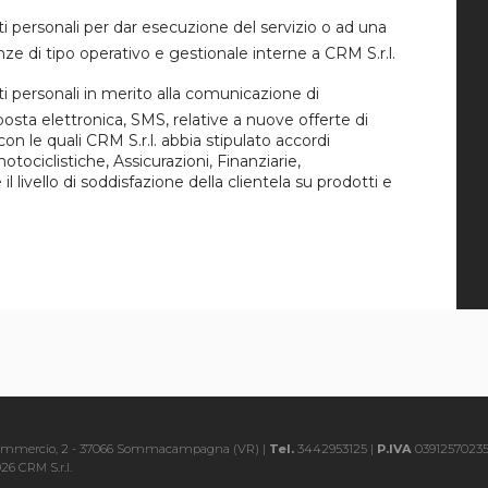
i personali per dar esecuzione del servizio o ad una
ze di tipo operativo e gestionale interne a CRM S.r.l.
i personali in merito alla comunicazione di
osta elettronica, SMS, relative a nuove offerte di
 con le quali CRM S.r.l. abbia stipulato accordi
ociclistiche, Assicurazioni, Finanziarie,
l livello di soddisfazione della clientela su prodotti e
Commercio, 2 - 37066 Sommacampagna (VR) |
Tel.
3442953125 |
P.IVA
0391257023
26 CRM S.r.l.