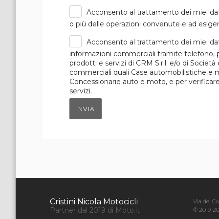
Acconsento al trattamento dei miei dat
o più delle operazioni convenute e ad esigen
Acconsento al trattamento dei miei dat
informazioni commerciali tramite telefono, p
prodotti e servizi di CRM S.r.l. e/o di Società
commerciali quali Case automobilistiche e mot
Concessionarie auto e moto, e per verificare i
servizi.
INVIA
Cristini Nicola Motocicli
Via del 
Partner dal 2019 di Moto.it
© 2019-20