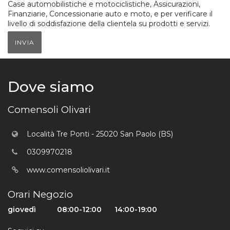
Case automobilistiche e motociclistiche, Assicurazioni,
Finanziarie, Concessionarie auto e moto, e per verificare il
livello di soddisfazione della clientela su prodotti e servizi.
INVIA
Dove siamo
Comensoli Olivari
Località Tre Ponti - 25020 San Paolo (BS)
0309970218
www.comensoliolivari.it
Orari Negozio
giovedì
08:00-12:00
14:00-19:00