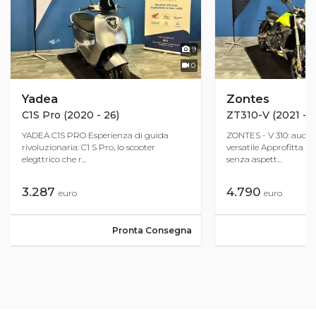
9
0
Yadea
Zontes
C1S Pro (2020 - 26)
ZT310-V (2021 - 2
YADEA C1S PRO Esperienza di guida
ZONTES - V 310: auda
rivoluzionaria: C1 S Pro, lo scooter
versatile Approfitta d
elegttrico che r...
senza aspett...
3.287
4.790
euro
euro
Pronta Consegna