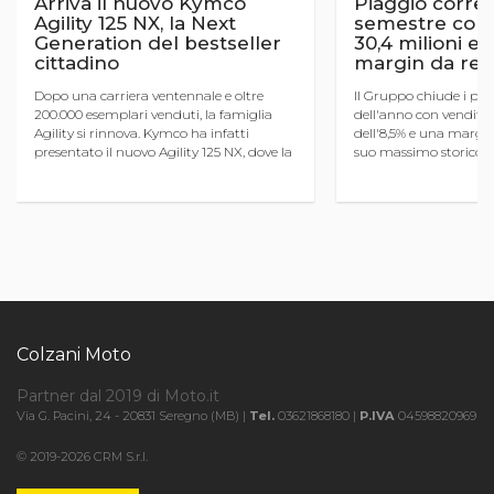
Arriva il nuovo Kymco
Piaggio corre
Agility 125 NX, la Next
semestre con u
Generation del bestseller
30,4 milioni e
cittadino
margin da rec
Dopo una carriera ventennale e oltre
Il Gruppo chiude i pri
200.000 esemplari venduti, la famiglia
dell'anno con vendite
Agility si rinnova. Kymco ha infatti
dell'8,5% e una margina
presentato il nuovo Agility 125 NX, dove la
suo massimo storico al
sigla NX sta per Next Generation. Si tratta
ricavi in lieve calo per 
della quarta gener ...
cambio, il CdA approv .
Colzani Moto
Partner dal 2019 di Moto.it
Via G. Pacini, 24 - 20831 Seregno (MB) |
Tel.
03621868180 |
P.IVA
04598820969
© 2019-2026 CRM S.r.l.