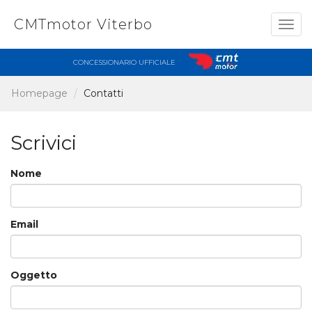
CMTmotor Viterbo
Togg
navig
CONCESSIONARIO UFFICIALE
Homepage
Contatti
Scrivici
Nome
Email
Oggetto