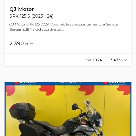
QJ Motor
SRK 125 S (2023 - 24)
QJ Motor SRK 125 2024 Visionabile su appuntamento a Seriate,
Bergamo!!! Naked sportiva dal...
2.390
euro
del
2024
3.435
km