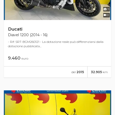
11
0
Ducati
Diavel 1200 (2014 - 16)
- Rif: SRT-BGM260121 - La dotazione reale può differenziarsi dalla
dotazione pubblicata...
9.460
euro
del
2015
32.905
km