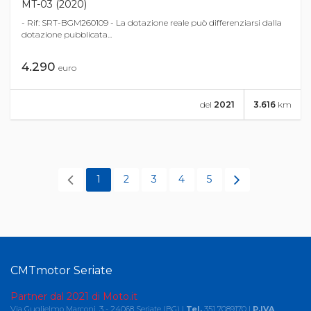
MT-03 (2020)
- Rif: SRT-BGM260109 - La dotazione reale può differenziarsi dalla
dotazione pubblicata...
4.290
euro
del
2021
3.616
km
1
2
3
4
5
CMTmotor Seriate
Partner dal 2021 di Moto.it
Via Guglielmo Marconi, 3 - 24068 Seriate (BG) |
Tel.
351 7089170 |
P.IVA