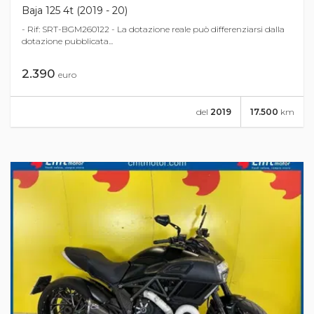
Baja 125 4t (2019 - 20)
- Rif: SRT-BGM260122 - La dotazione reale può differenziarsi dalla
dotazione pubblicata...
2.390
euro
del
2019
17.500
km