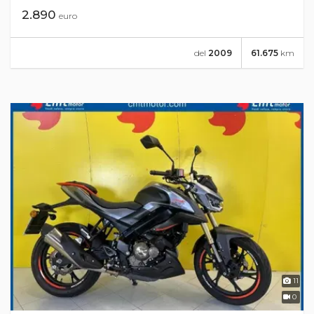
2.890
euro
del
2009
61.675
km
11
0