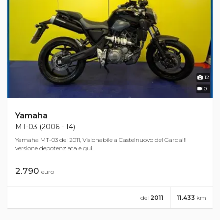
12
0
Yamaha
MT-03 (2006 - 14)
Yamaha MT-03 del 2011, Visionabile a Castelnuovo del Garda!!!
versione depotenziata e gui...
2.790
euro
del
2011
11.433
km