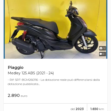
12
0
Piaggio
Medley 125 ABS (2021 - 24)
- Rif: SRT-BGM260116 - La dotazione reale può differenziarsi dalla
dotazione pubblicata...
2.890
euro
del
2023
1.650
km