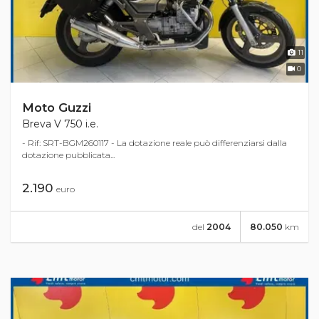
11
0
Moto Guzzi
Breva V 750 i.e.
- Rif: SRT-BGM260117 - La dotazione reale può differenziarsi dalla
dotazione pubblicata...
2.190
euro
del
2004
80.050
km