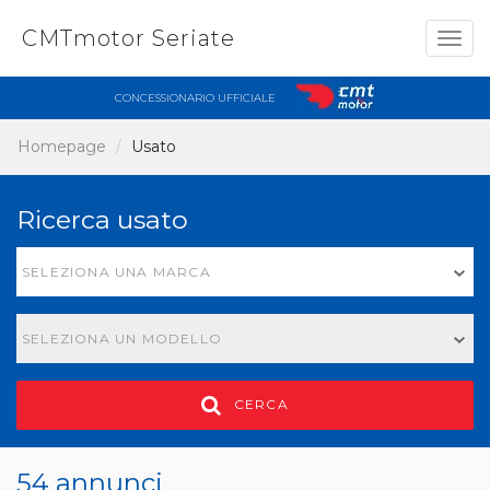
CMTmotor Seriate
Togg
navig
CONCESSIONARIO UFFICIALE
Homepage
Usato
Ricerca usato
SELEZIONA UNA MARCA
SELEZIONA UN MODELLO
CERCA
54 annunci