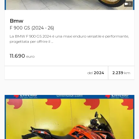
0
Bmw
F 900 GS (2024 - 26)
La BMW F 900 GS 2024 è una maxi enduro versatile e performante,
progettata per offrire il ...
11.690
euro
del
2024
2.239
km