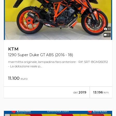
10
0
KTM
1290 Super Duke GT ABS (2016 - 18)
marmitta originale, lampadina faro anteriore - Rif: SRT-BGM260112
- La dotazione reale p...
11.100
euro
del
2019
13.196
km