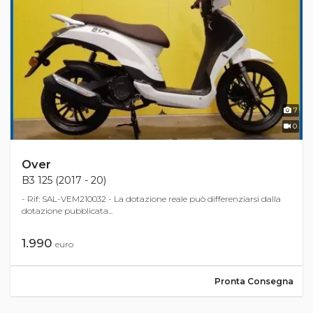
7
0
Over
B3 125 (2017 - 20)
- Rif: SAL-VEM210032 - La dotazione reale può differenziarsi dalla
dotazione pubblicata...
1.990
euro
Pronta Consegna