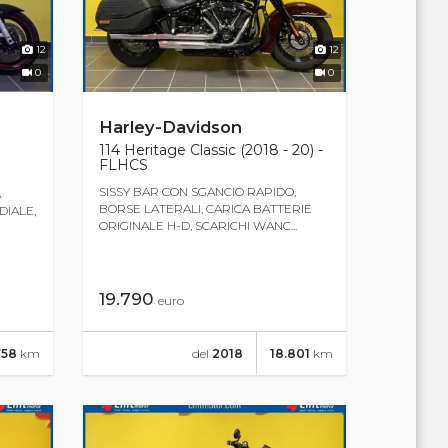
12
12
0
0
Harley-Davidson
114 Heritage Classic (2018 - 20) -
FLHCS
SISSY BAR CON SGANCIO RAPIDO,
A
BORSE LATERALI, CARICA BATTERIE
DIALE,
ORIGINALE H-D, SCARICHI WANC...
19.790
euro
758
km
del
2018
18.801
km