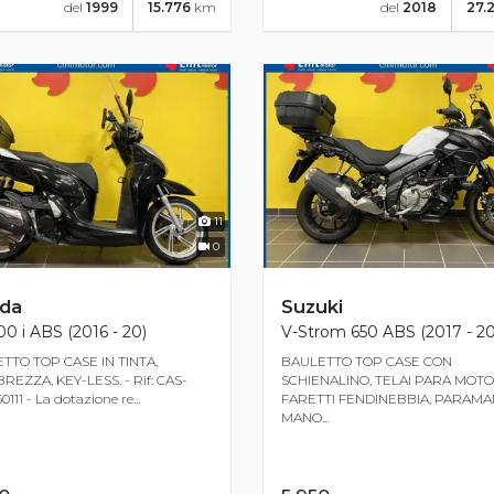
del
1999
15.776
km
del
2018
27.
11
0
da
Suzuki
0 i ABS (2016 - 20)
V-Strom 650 ABS (2017 - 20
TTO TOP CASE IN TINTA,
BAULETTO TOP CASE CON
REZZA, KEY-LESS. - Rif: CAS-
SCHIENALINO, TELAI PARA MOTO
111 - La dotazione re...
FARETTI FENDINEBBIA, PARAMA
MANO...