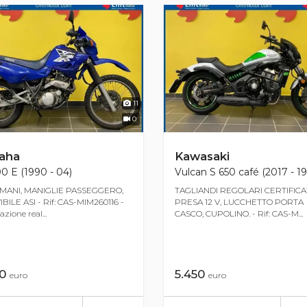
11
0
aha
Kawasaki
0 E (1990 - 04)
Vulcan S 650 café (2017 - 19
MANI, MANIGLIE PASSEGGERO,
TAGLIANDI REGOLARI CERTIFICAT
IBILE ASI - Rif: CAS-MIM260116 -
PRESA 12 V, LUCCHETTO PORTA
zione real...
CASCO, CUPOLINO. - Rif: CAS-M...
50
5.450
euro
euro