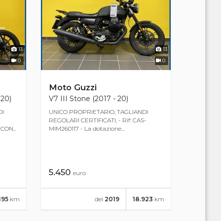
13
13
0
0
Moto Guzzi
 20)
V7 III Stone (2017 - 20)
DI
UNICO PROPRIETARIO, TAGLIANDI
REGOLARI CERTIFICATI, - Rif: CAS-
CON...
MIM260117 - La dotazione...
5.450
euro
195
km
del
2019
18.923
km