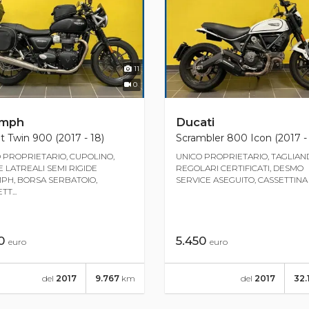
11
0
umph
Ducati
t Twin 900 (2017 - 18)
Scrambler 800 Icon (2017 -
 PROPRIETARIO, CUPOLINO,
UNICO PROPRIETARIO, TAGLIAN
 LATREALI SEMI RIGIDE
REGOLARI CERTIFICATI, DESMO
PH, BORSA SERBATOIO,
SERVICE ASEGUITO, CASSETTINA 
T...
50
5.450
euro
euro
del
2017
9.767
km
del
2017
32.