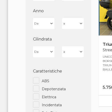
Anno
Cilindrata
Tri
Stree
UNICO
BORSE
TRIUM
BAULET
Caratteristiche
ABS
5.7
Depotenziata
Elettrica
Incidentata