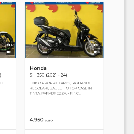
12
12
0
0
Honda
)
SH 350 (2021 - 24)
I,
UNICO PROPRIETARIO ,TAGLIANDI
REGOLARI, BAULETTO TOP CASE IN
TINTA, PARABREZZA. - Rif: C...
4.950
euro