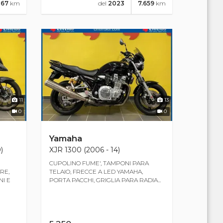
267
km
del
2023
7.659
km
11
13
0
0
Yamaha
)
XJR 1300 (2006 - 14)
CUPOLINO FUME', TAMPONI PARA
RE,
TELAIO, FRECCE A LED YAMAHA,
NI E
PORTA PACCHI, GRIGLIA PARA RADIA...