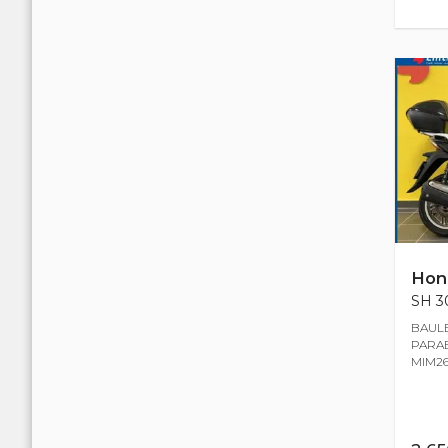
Hon
SH 30
BAULE
PARAB
MIM260