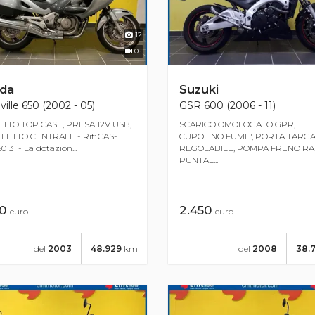
12
0
da
Suzuki
ille 650 (2002 - 05)
GSR 600 (2006 - 11)
TTO TOP CASE, PRESA 12V USB,
SCARICO OMOLOGATO GPR,
LETTO CENTRALE - Rif: CAS-
CUPOLINO FUME', PORTA TARG
131 - La dotazion...
REGOLABILE, POMPA FRENO RA
PUNTAL...
50
2.450
euro
euro
del
2003
48.929
km
del
2008
38.