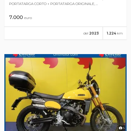
PORTATARGA CORTO + PORTATARGA ORIGINALE, ...
7.000
euro
del
2023
1.224
km
5