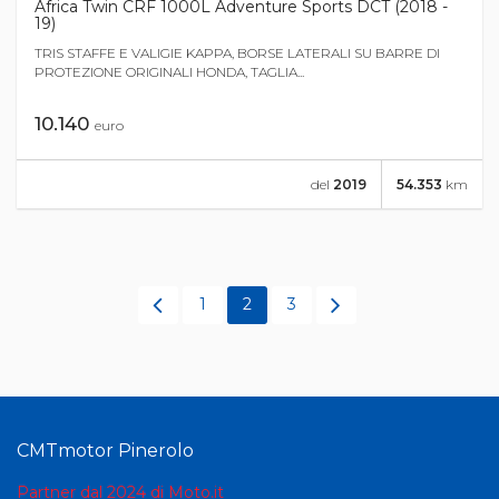
Africa Twin CRF 1000L Adventure Sports DCT (2018 -
19)
TRIS STAFFE E VALIGIE KAPPA, BORSE LATERALI SU BARRE DI
PROTEZIONE ORIGINALI HONDA, TAGLIA...
10.140
euro
del
2019
54.353
km
1
2
3
CMTmotor Pinerolo
Partner dal 2024 di Moto.it