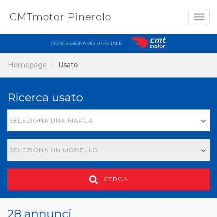
CMTmotor Pinerolo
Togg
navig
CONCESSIONARIO UFFICIALE
Homepage
Usato
Ricerca usato
SELEZIONA UNA MARCA
SELEZIONA UN MODELLO
CERCA
28 annunci