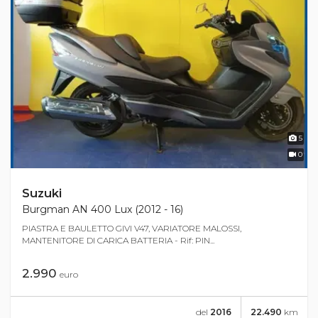
5
0
Suzuki
Burgman AN 400 Lux (2012 - 16)
PIASTRA E BAULETTO GIVI V47, VARIATORE MALOSSI,
MANTENITORE DI CARICA BATTERIA - Rif: PIN...
2.990
euro
del
2016
22.490
km