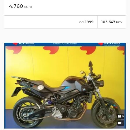
4.760
euro
del
1999
103.647
km
6
0