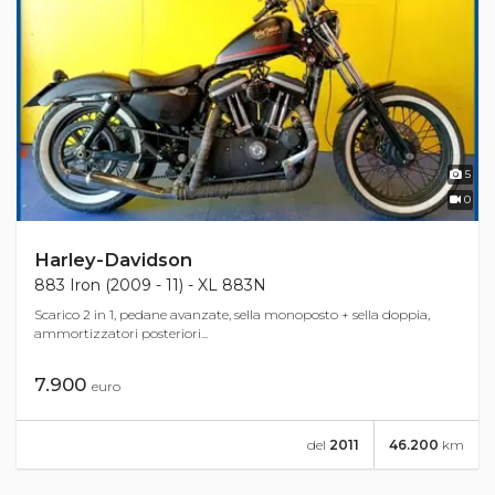
5
0
Harley-Davidson
883 Iron (2009 - 11) - XL 883N
Scarico 2 in 1, pedane avanzate, sella monoposto + sella doppia,
ammortizzatori posteriori...
7.900
euro
del
2011
46.200
km