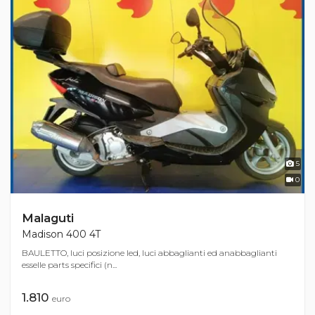
5
0
Malaguti
Madison 400 4T
BAULETTO, luci posizione led, luci abbaglianti ed anabbaglianti
esselle parts specifici (n...
1.810
euro