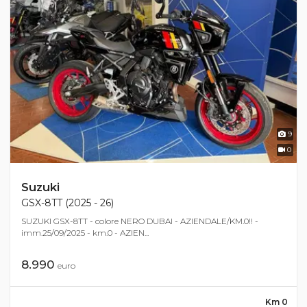
9
0
Suzuki
GSX-8TT (2025 - 26)
SUZUKI GSX-8TT - colore NERO DUBAI - AZIENDALE/KM.0!! -
imm.25/09/2025 - km.0 - AZIEN...
8.990
euro
Km 0