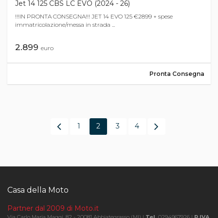
Jet 14 125 CBS LC EVO (2024 - 26)
!!!IN PRONTA CONSEGNA!!! JET 14 EVO 125 €2899 + spese
immatricolazione/messa in strada ...
2.899
euro
Pronta Consegna
1
2
3
4
Casa della Moto
Partner dal 2009 di Moto.it
Via Carlo Maria Maggi, 82 - 20081 Abbiategrasso (MI) |
Tel.
0294967926 |
P.IVA