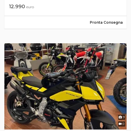
12.990
euro
Pronta Consegna
9
0