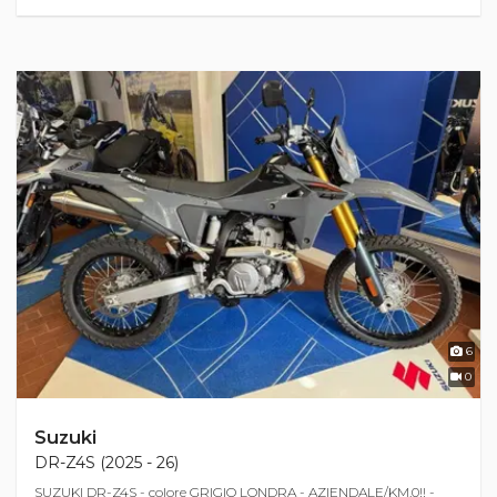
6
0
Suzuki
DR-Z4S (2025 - 26)
SUZUKI DR-Z4S - colore GRIGIO LONDRA - AZIENDALE/KM.0!! -