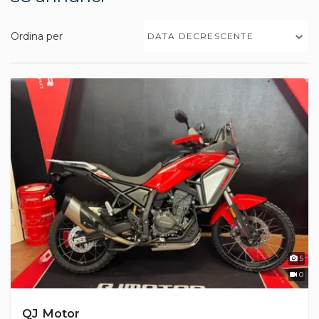
Ordina per
DATA DECRESCENTE
5
0
QJ Motor