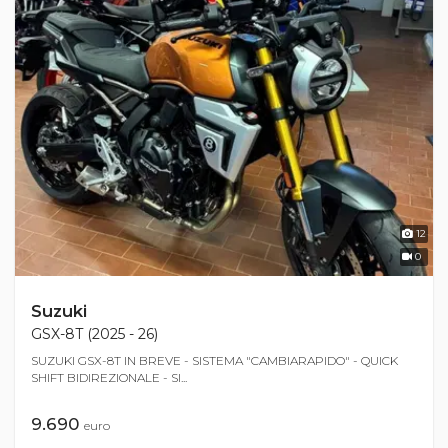
12
0
Suzuki
GSX-8T (2025 - 26)
SUZUKI GSX-8T IN BREVE - SISTEMA "CAMBIARAPIDO" - QUICK
SHIFT BIDIREZIONALE - SI...
9.690
euro