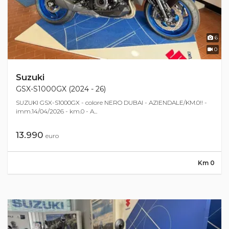
6
0
Suzuki
GSX-S1000GX (2024 - 26)
SUZUKI GSX-S1000GX - colore NERO DUBAI - AZIENDALE/KM.0!! -
imm.14/04/2026 - km.0 - A...
13.990
euro
Km 0