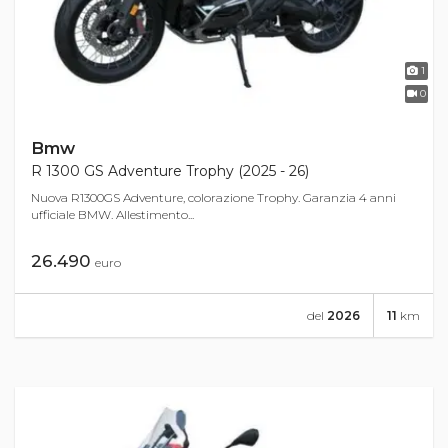
1
0
Bmw
R 1300 GS Adventure Trophy (2025 - 26)
Nuova R1300GS Adventure, colorazione Trophy. Garanzia 4 anni
ufficiale BMW. Allestimento...
26.490
euro
del
2026
11
km