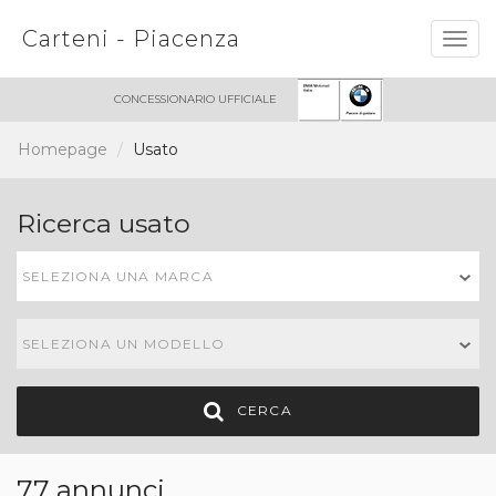
Carteni - Piacenza
Togg
navig
CONCESSIONARIO UFFICIALE
Homepage
Usato
Ricerca usato
SELEZIONA UNA MARCA
SELEZIONA UN MODELLO
CERCA
77 annunci