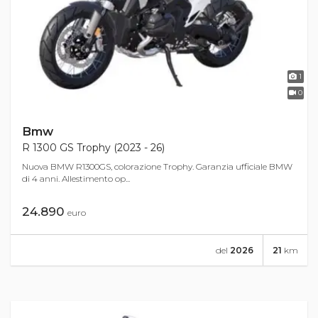
1
0
Bmw
R 1300 GS Trophy (2023 - 26)
Nuova BMW R1300GS, colorazione Trophy. Garanzia ufficiale BMW
di 4 anni. Allestimento op...
24.890
euro
del
2026
21
km