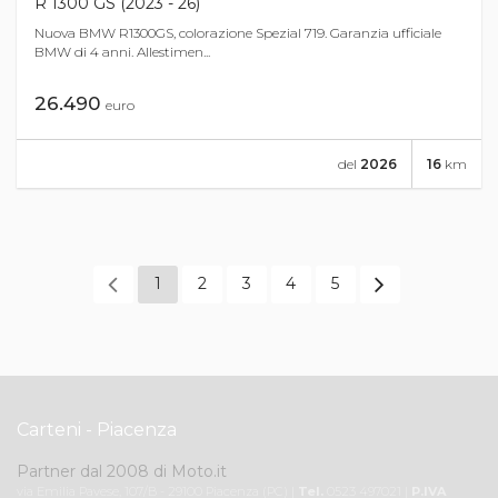
R 1300 GS (2023 - 26)
Nuova BMW R1300GS, colorazione Spezial 719. Garanzia ufficiale
BMW di 4 anni. Allestimen...
26.490
euro
del
2026
16
km
1
2
3
4
5
Carteni - Piacenza
Partner dal 2008 di Moto.it
via Emilia Pavese, 107/B - 29100 Piacenza (PC) |
Tel.
0523 497021 |
P.IVA