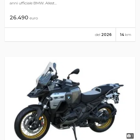
anni ufficiale BMW. Allest...
26.490
euro
del
2026
14
km
1