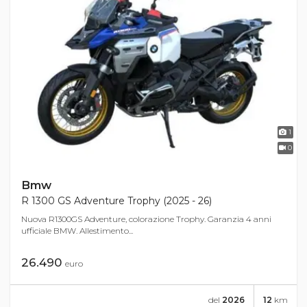
1
0
Bmw
R 1300 GS Adventure Trophy (2025 - 26)
Nuova R1300GS Adventure, colorazione Trophy. Garanzia 4 anni
ufficiale BMW. Allestimento...
26.490
euro
del
2026
12
km