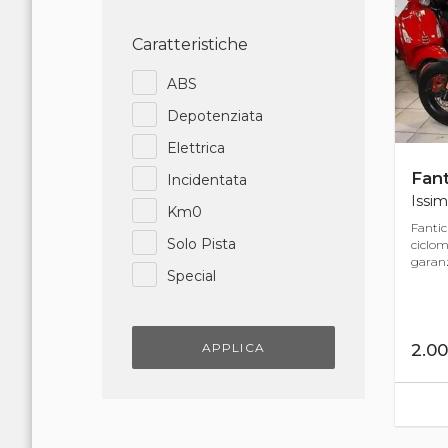
Caratteristiche
ABS
Depotenziata
Elettrica
Fant
Incidentata
Issim
Km0
Fantic
Solo Pista
ciclom
garanzi
Special
APPLICA
2.0