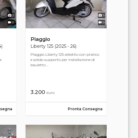
2
5
0
0
Piaggio
4)
Liberty 125 (2025 - 26)
Piaggio Liberty 125 allestito con pratico
a
e solido supporto per installazione di
bauletto ...
3.200
euro
nsegna
Pronta Consegna