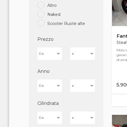
Altro
Naked
Scooter Ruote alte
Fant
Prezzo
Steal
Moto a
garanz
di prop
Anno
5.9
Cilindrata