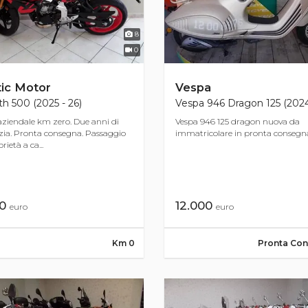
8
0
ic Motor
Vespa
th 500 (2025 - 26)
Vespa 946 Dragon 125 (202
ziendale km zero. Due anni di
Vespa 946 125 dragon nuova da
ia. Pronta consegna. Passaggio
immatricolare in pronta consegn
rietà a ca...
00
12.000
euro
euro
Km 0
Pronta Co