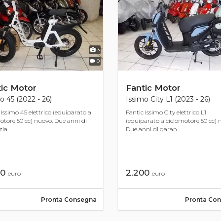
3
0
ic Motor
Fantic Motor
o 45 (2022 - 26)
Issimo City L1 (2023 - 26)
 Issimo 45 elettrico (equiparato a
Fantic Issimo City elettrico L1
otore 50 cc) nuovo. Due anni di
(equiparato a ciclomotore 50 cc) 
a ...
Due anni di garan...
00
2.200
euro
euro
Pronta Consegna
Pronta Co