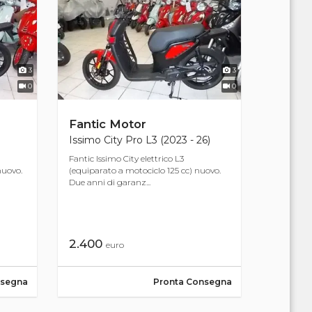
3
3
0
0
Fantic Motor
Issimo City Pro L3 (2023 - 26)
Fantic Issimo City elettrico L3
nuovo.
(equiparato a motociclo 125 cc) nuovo.
Due anni di garanz...
2.400
euro
nsegna
Pronta Consegna