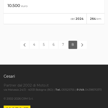
10.500
euro
del
2024
264
km
4
5
6
7
8
Cesari
Partner dal 2002 di Moto.it
via Malvasia 24/3 - 40131 Bologna (BO) |
Tel.
051525755 |
P.IVA
04318570373
© 2002-2026 CRM S.r.l.