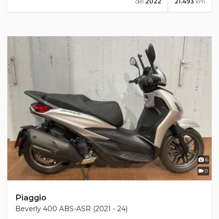
del
2022
21.493
km
6
0
Piaggio
Beverly 400 ABS-ASR (2021 - 24)