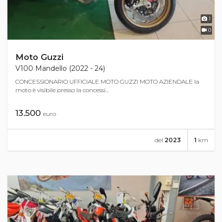
1
0
Moto Guzzi
V100 Mandello (2022 - 24)
CONCESSIONARIO UFFICIALE MOTO GUZZI MOTO AZIENDALE la
moto è visibile presso la concessi...
13.500
euro
del
2023
1
km