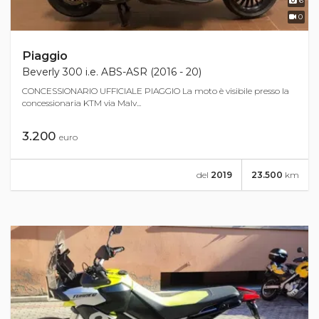
6
0
Piaggio
Beverly 300 i.e. ABS-ASR (2016 - 20)
CONCESSIONARIO UFFICIALE PIAGGIO La moto è visibile presso la
concessionaria KTM via Malv...
3.200
euro
del
2019
23.500
km