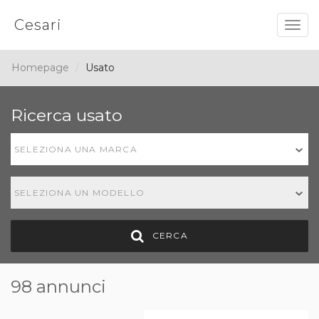
Cesari
Togg
navig
Homepage
Usato
Ricerca usato
SELEZIONA UNA MARCA
SELEZIONA UN MODELLO
CERCA
98 annunci