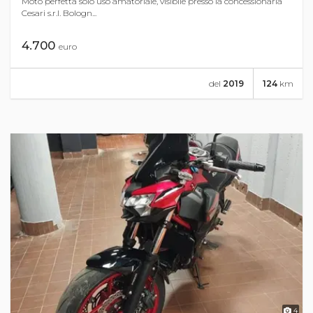
Moto perfetta solo uso amatoriale, visibile presso la concessionaria
Cesari s.r.l. Bologn...
4.700
euro
del
2019
124
km
4