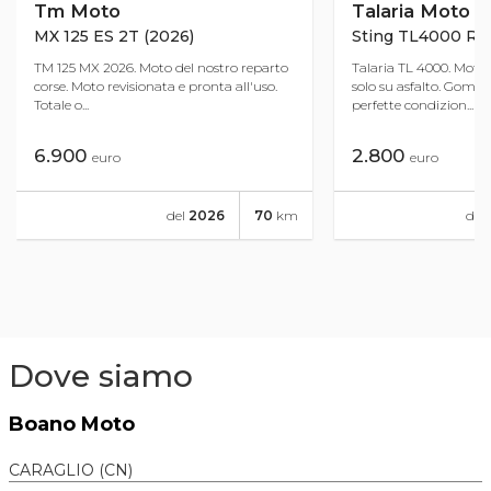
Tm Moto
Talaria Moto
MX 125 ES 2T (2026)
Sting TL4000 R L1
TM 125 MX 2026. Moto del nostro reparto
Talaria TL 4000. Moto
corse. Moto revisionata e pronta all'uso.
solo su asfalto. Gomm
Totale o...
perfette condizion...
6.900
2.800
euro
euro
del
2026
70
km
del
Dove siamo
Boano Moto
CARAGLIO (CN)