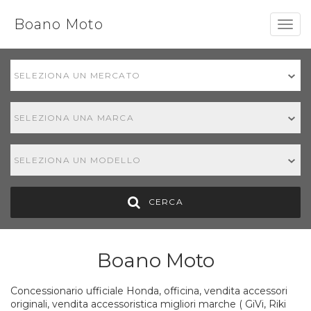
Boano Moto
Togg
navig
SELEZIONA UN MERCATO
SELEZIONA UNA MARCA
SELEZIONA UN MODELLO
CERCA
Boano Moto
Concessionario ufficiale Honda, officina, vendita accessori
originali, vendita accessoristica migliori marche ( GiVi, Riki