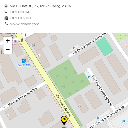
via C. Battisti, 73, 12023 Caraglio (CN)
0171 619061
0171 610700
www.boano.com
+
−