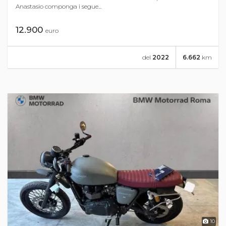
Anastasio componga i segue...
12.900
euro
del
2022
6.662
km
10