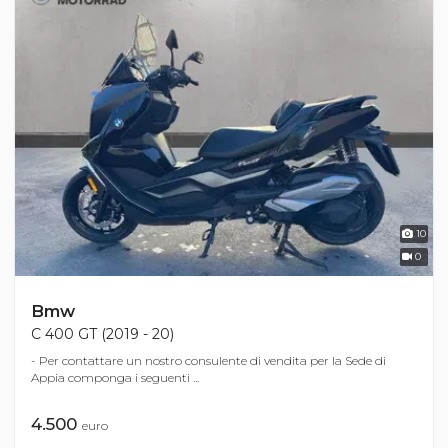
10
0
Bmw
C 400 GT (2019 - 20)
- Per contattare un nostro consulente di vendita per la Sede di
Appia componga i seguenti ...
4.500
euro