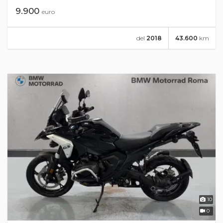
9.900
euro
del
2018
43.600
km
10
0