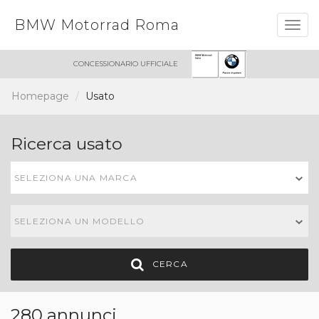
BMW Motorrad Roma
Togg
navig
CONCESSIONARIO UFFICIALE
Homepage
Usato
Ricerca usato
SELEZIONA UNA MARCA
SELEZIONA UN MODELLO
CERCA
280 annunci