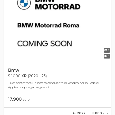
1
0
Bmw
S 1000 XR (2020 - 23)
- Per contattare un nostro consulente di vendita per la Sede di
Appia componga i seguenti ...
17.900
euro
del
2022
5.000
km