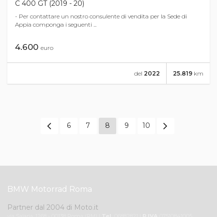
C 400 GT (2019 - 20)
- Per contattare un nostro consulente di vendita per la Sede di
Appia componga i seguenti ...
4.600
euro
del
2022
25.819
km
6
7
8
9
10
BMW Motorrad Roma
Partner dal 2004 di Moto.it
via Salaria, 1268 - 00138 Roma (RM) |
Tel.
06882821 |
P.IVA
07510841005