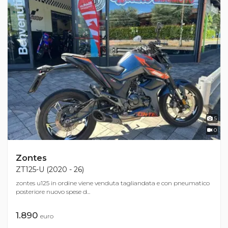
5
0
Zontes
ZT125-U (2020 - 26)
zontes u125 in ordine viene venduta tagliandata e con pneumatico
posteriore nuovo spese d...
1.890
euro