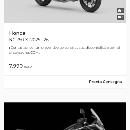
4
0
Honda
NC 750 X (2025 - 26)
ℹ Contattaci per un preventivo personalizzato, disponibilità e tempi
di consegna. COM...
7.990
euro
Pronta Consegna