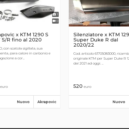
1
0
povic x KTM 1290 S
Silenziatore x KTM 12
S/R fino al 2020
Super Duke R dal
2020/22
 con scatola sigillata, sua
enta, para calore in carbonio e
Cod. articolo 61705083000, ricamb
azione a cor...
originale KTM per Super Duke R 1
dal 2021 ad oggi. ...
0
520
euro
euro
Nuovo
Akrapovic
Nuovo