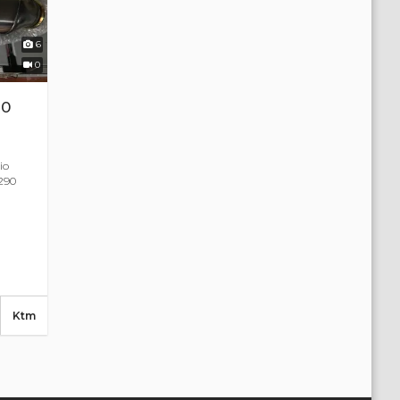
6
0
90
io
290
Ktm