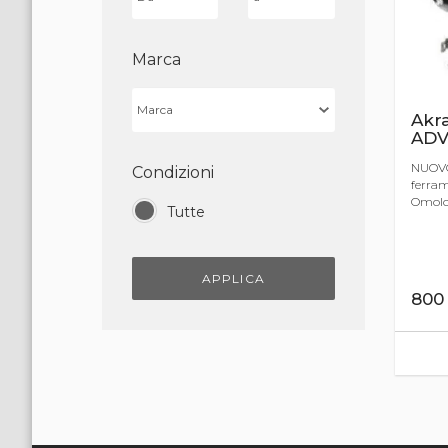
Marca
Akra
ADV 
NUOVO,
Condizioni
ferram
Omolog
Tutte
APPLICA
80