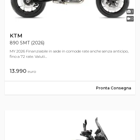
1
0
KTM
890 SMT (2026)
MY 2026 Finanziabile in sede in comode rate anche senza anticipo,
fino a 72 rate. Valuti...
13.990
euro
Pronta Consegna