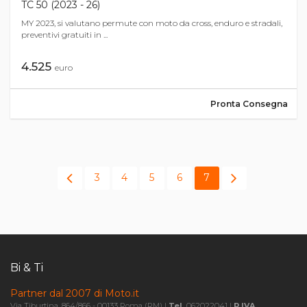
TC 50 (2023 - 26)
MY 2023, si valutano permute con moto da cross, enduro e stradali,
preventivi gratuiti in ...
4.525
euro
Pronta Consegna
3
4
5
6
7
Bi & Ti
Partner dal 2007 di Moto.it
Via Tiburtina, 864/866 - 00133 Roma (RM) |
Tel.
062022041 |
P.IVA