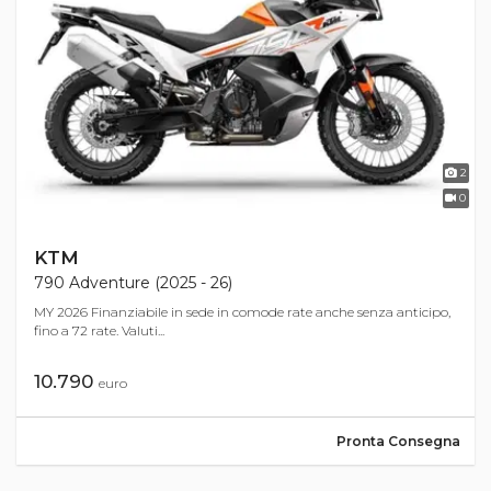
2
0
KTM
790 Adventure (2025 - 26)
MY 2026 Finanziabile in sede in comode rate anche senza anticipo,
fino a 72 rate. Valuti...
10.790
euro
Pronta Consegna