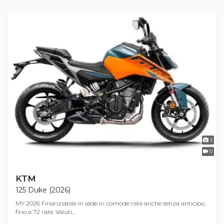
2
0
KTM
125 Duke (2026)
MY 2026 Finanziabile in sede in comode rate anche senza anticipo,
fino a 72 rate. Valuti...