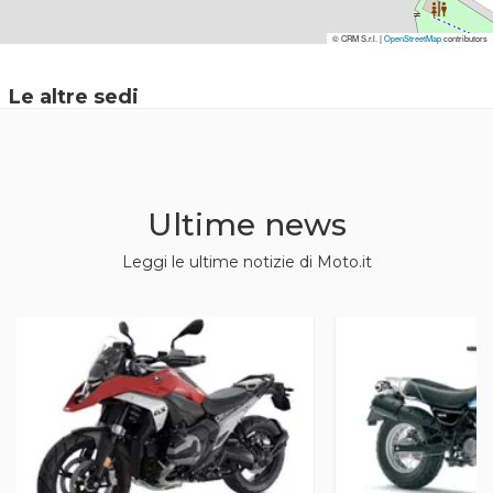
© CRM S.r.l. |
© CRM S.r.l. |
OpenStreetMap
OpenStreetMap
contributors
contributors
Le altre sedi
Ultime news
Leggi le ultime notizie di Moto.it