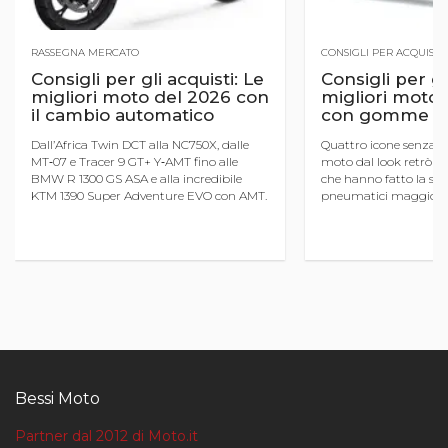
RASSEGNA MERCATO
CONSIGLI PER ACQUISTI
Consigli per gli acquisti: Le
Consigli per gli
migliori moto del 2026 con
migliori moto 
il cambio automatico
con gomme in
Dall’Africa Twin DCT alla NC750X, dalle
Quattro icone senza t
MT‑07 e Tracer 9 GT+ Y‑AMT fino alle
moto dal look retrò per
BMW R 1300 GS ASA e alla incredibile
che hanno fatto la sto
KTM 1390 Super Adventure EVO con AMT.
pneumatici maggiorati
Tutte le caratteristiche essenziali per
Divertimento garanti
orientarsi nel mondo delle moto ...
in città
Bessi Moto
Partner dal 2012 di Moto.it