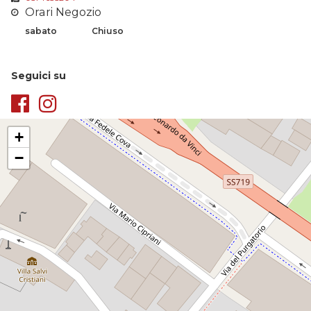
Orari Negozio
sabato
Chiuso
Seguici su
+
−