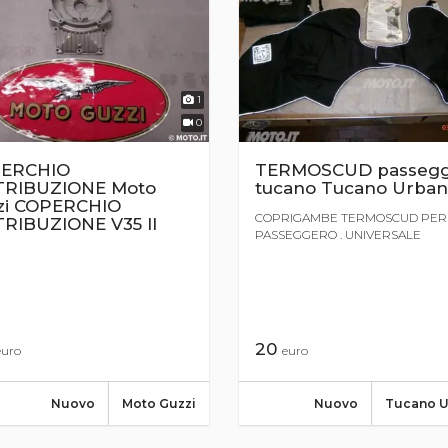
1
0
ERCHIO
TERMOSCUD passegg
TRIBUZIONE Moto
tucano Tucano Urba
zi COPERCHIO
COPRIGAMBE TERMOSCUD PER
TRIBUZIONE V35 II
PASSEGGERO . UNIVERSALE
20
euro
euro
Nuovo
Moto Guzzi
Nuovo
Tucano 