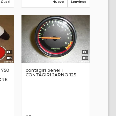
 Guzzi
Nuovo
Leovince
1
1
0
0
 750
contagiri benelli
CONTAGIRI JARNO 125
ORE