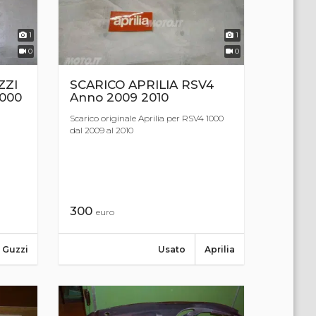
1
1
0
0
ZZI
SCARICO APRILIA RSV4
000
Anno 2009 2010
Scarico originale Aprilia per RSV4 1000
dal 2009 al 2010
300
euro
 Guzzi
Usato
Aprilia