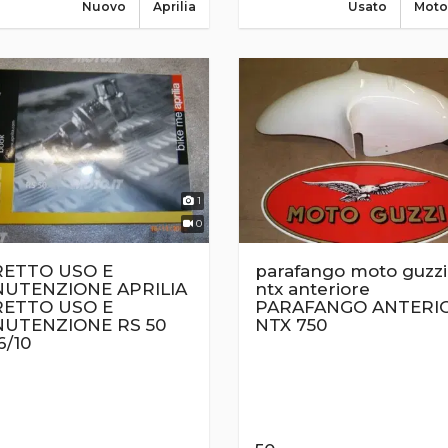
Nuovo
Aprilia
Usato
Moto
1
0
RETTO USO E
parafango moto guzzi
UTENZIONE APRILIA
ntx anteriore
RETTO USO E
PARAFANGO ANTERI
UTENZIONE RS 50
NTX 750
6/10