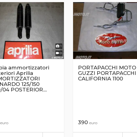
1
0
pia ammortizzatori
PORTAPACCHI MOTO
eriori Aprilia
GUZZI PORTAPACCHI
ORTIZZATORI
CALIFORNIA 1100
NARDO 125/150
9/04 POSTERIOR...
0
390
euro
euro