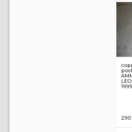
cop
post
AMM
LEO
199
29