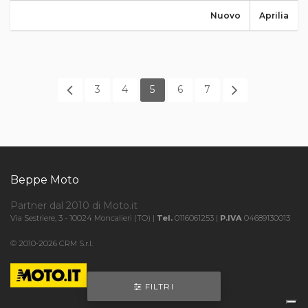
Nuovo
Aprilia
3
4
5
6
7
Beppe Moto
Partner dal 2010 di Moto.it
Via Sestriere, 3 - 10024 Moncalieri (TO) |
Tel.
0116061253 |
P.IVA
04689130013
© 2010-2026 CRM S.r.l.
FILTRI