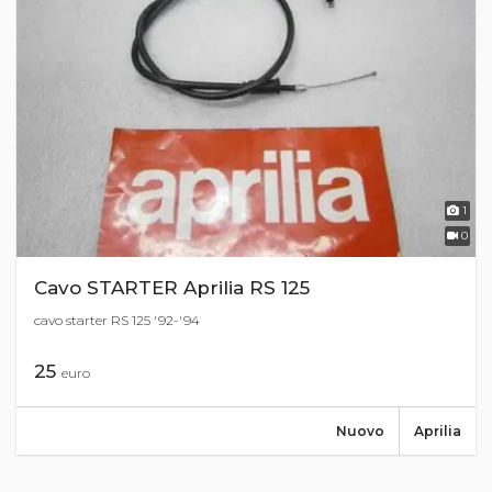
1
0
Cavo STARTER Aprilia RS 125
cavo starter RS 125 '92-'94
25
euro
Nuovo
Aprilia