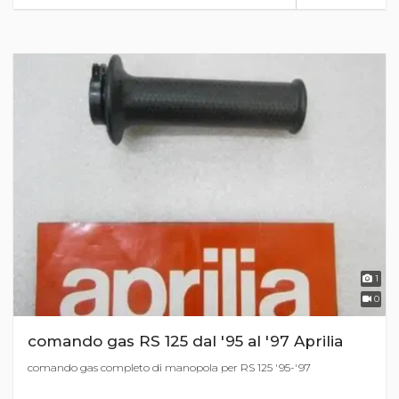
1
0
comando gas RS 125 dal '95 al '97 Aprilia
comando gas completo di manopola per RS 125 '95-'97