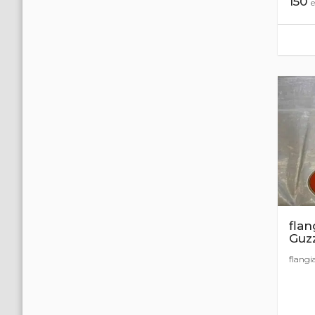
150
e
flan
Guzz
flangi