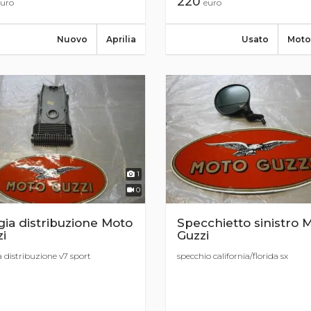
220
uro
euro
Nuovo
Aprilia
Usato
Moto
1
0
gia distribuzione Moto
Specchietto sinistro 
i
Guzzi
a distribuzione v7 sport
specchio california/florida sx