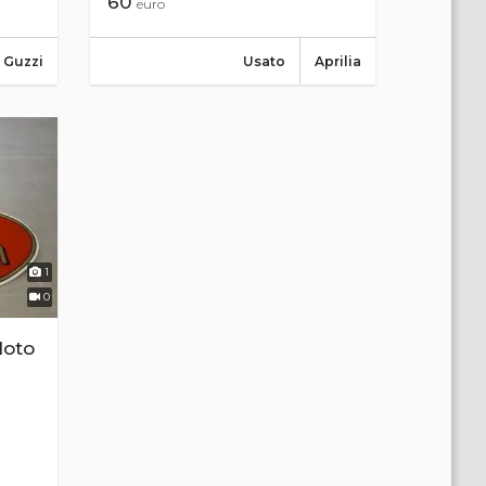
60
euro
 Guzzi
Usato
Aprilia
1
0
Moto