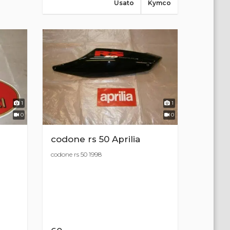
Usato
Kymco
1
1
0
0
codone rs 50 Aprilia
codone rs 50 1998