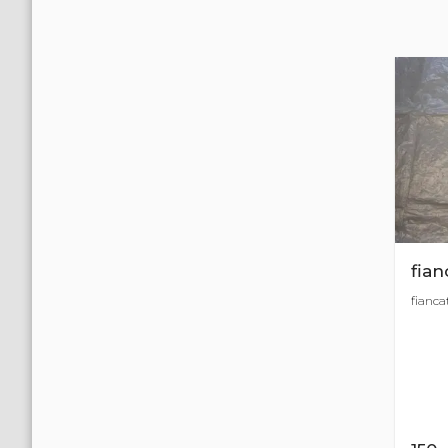
fian
fianca