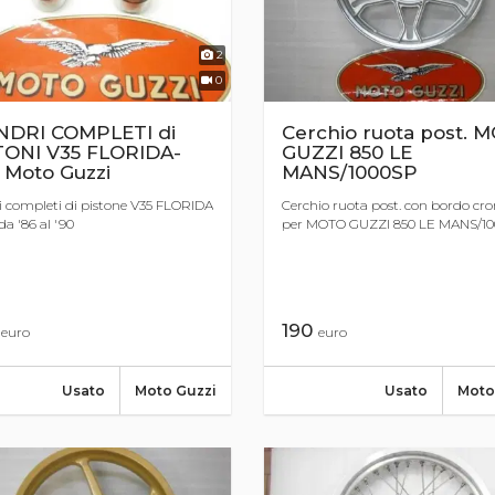
2
0
INDRI COMPLETI di
Cerchio ruota post. 
TONI V35 FLORIDA-
GUZZI 850 LE
 Moto Guzzi
MANS/1000SP
ri completi di pistone V35 FLORIDA
Cerchio ruota post. con bordo cr
da '86 al '90
per MOTO GUZZI 850 LE MANS/1
0
190
euro
euro
Usato
Moto Guzzi
Usato
Moto