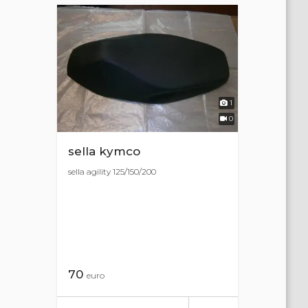
1
0
sella kymco
sella agility 125/150/200
70
euro