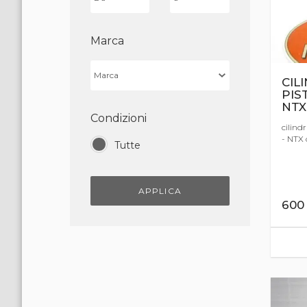
Marca
CIL
PIS
NTX
Condizioni
cilind
- NTX 
Tutte
APPLICA
60