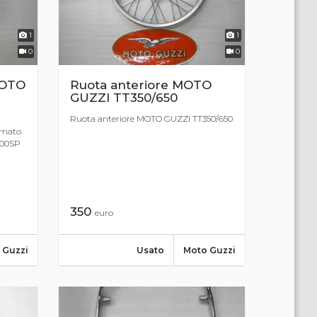
1
1
0
0
MOTO
Ruota anteriore MOTO
GUZZI TT350/650
Ruota anteriore MOTO GUZZI TT350/650
omato
000SP
350
euro
 Guzzi
Usato
Moto Guzzi