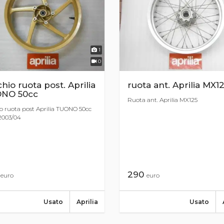
1
0
hio ruota post. Aprilia
ruota ant. Aprilia MX1
NO 50cc
Ruota ant. Aprilia MX125
o ruota post Aprilia TUONO 50cc
2003/04
0
290
euro
euro
Usato
Aprilia
Usato