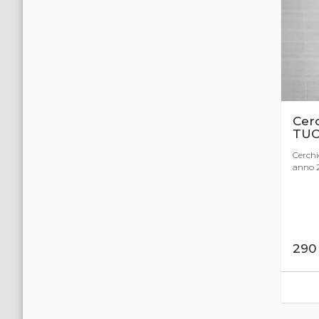
Cerc
TUO
Cerchi
anno 
29