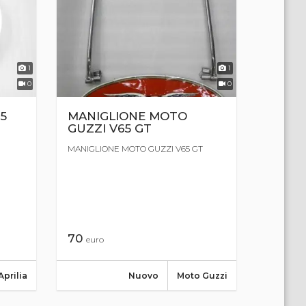
1
1
0
0
MANIGLIONE MOTO
25
GUZZI V65 GT
MANIGLIONE MOTO GUZZI V65 GT
70
euro
Nuovo
Moto Guzzi
Aprilia