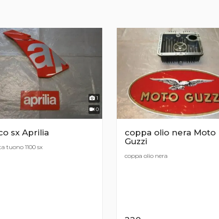
1
0
co sx Aprilia
coppa olio nera Moto
Guzzi
ta tuono 1100 sx
coppa olio nera