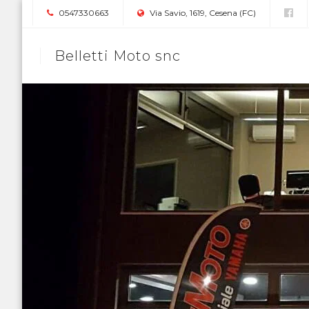
0547330663
Via Savio, 1619, Cesena (FC)
Belletti Moto snc