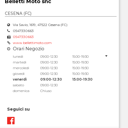
Belletti Moto snc
CESENA (FC)
Via Savio, 1619, 47522 Cesena (FC)
0547330663
0547330663
www.bellettimoto.com
Orari Negozio
lunedì
09:00-12:30
15:00-19:30
martedì
09:00-12:30
15:00-19:30
mercoledì
09:00-12:30
15:00-19:30
giovedì
09:00-12:30
15:00-19:30
venerdì
09:00-12:30
15:00-19:30
sabato
09:00-12:30
domenica
Chiuso
Seguici su