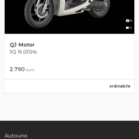
8
0
QJ Motor
SQ 16 (2024)
2.790
euro
ordinabile
Autouno