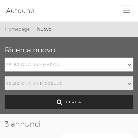
Autouno
Togg
navig
Homepage
Nuovo
Ricerca nuovo
SELEZIONA UNA MARCA
SELEZIONA UN MODELLO
CERCA
3 annunci