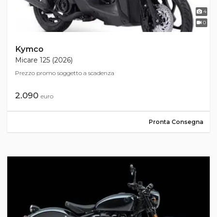
4
0
Kymco
Micare 125 (2026)
Prezzo promo soggetto a scadenza
2.090
euro
Pronta Consegna