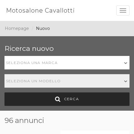
Motosalone Cavallotti
Togg
navig
Homepage
Nuovo
Ricerca nuovo
SELEZIONA UNA MARCA
SELEZIONA UN MODELLO
CERCA
96 annunci